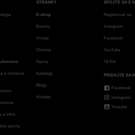
STRÁNKY
SPOJTE SA S 
ológia
E-shop
Registrovať sa
Bazény
Instagram
Vírivky
Facebook
Chémia
YouTube
lušenstvo
Sauny
TikTok
 a vírivková
Katalógy
PRIDAJTE SA 
Blogy
Facebook
šenstvo
Kontakt
Instagram
esencie
Youtube
 a Infra
dné sprchy