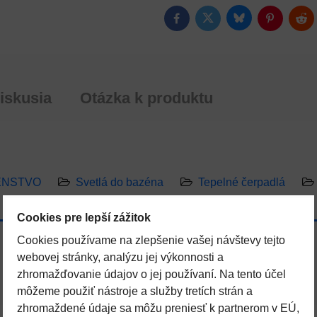
Bluesky
Twitter
Facebook
Pinterest
Red
iskusia
Otázka k produktu
ENSTVO
Svetlá do bazéna
Tepelné čerpadlá
Cookies pre lepší zážitok
Cookies používame na zlepšenie vašej návštevy tejto
webovej stránky, analýzu jej výkonnosti a
zhromažďovanie údajov o jej používaní. Na tento účel
môžeme použiť nástroje a služby tretích strán a
zhromaždené údaje sa môžu preniesť k partnerom v EÚ,