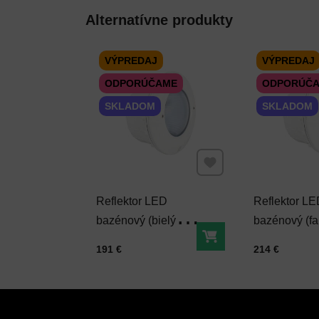
Alternatívne produkty
VÝPREDAJ
VÝPREDAJ
ODPORÚČAME
ODPORÚČ
SKLADOM
SKLADOM
Pridať k Obľúbeným
Reflektor LED
Reflektor L
bazénový (bielý)
bazénový (fa
14,5 W
22 W
Do košíka
Cena s DPH
Cena s DPH
191 €
214 €