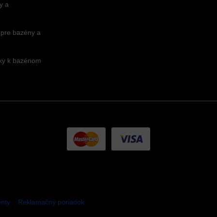
y a
 pre bazény a
nky k bazénom
nty
Reklamačný poriadok