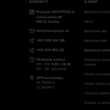
KONTAKTY
E-SHOP
Predajňa MOSTPOOLS
Bazénová techn
Južná
trieda
48
Akcie
040 01
Košice
info@mostpools.sk
Bazénové sety
+421 908 926 196
Bazénové fólie
+421 915 963 111
Bazénové prís
Otváracie hodiny
Bazénová chémia
PO - PIA:
9.00 - 16.30
chémia
SO - NE: zatvorené
Vírivky a príslu
GPS koordináty:
48,70694°S
Vonné arómy a 
21,26198°V
Saunové doplnky
Solárne a záhra