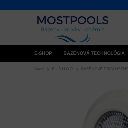
E-SHOP
BAZÉNOVÁ TECHNOLÓGIA
Úvod
E - S H O P
BAZÉNOVÉ PRÍSLUŠEN