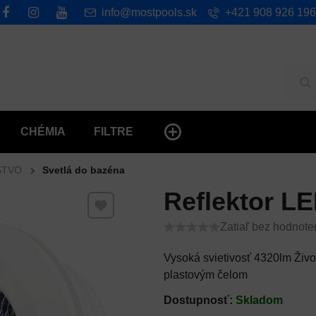
info@mostpools.sk
+421 908 926 196
Hľ
CHÉMIA
FILTRE
STVO
Svetlá do bazéna
Reflektor LE
Pridať k Obľúbeným
Zatiaľ bez hodnote
Vysoká svietivosť 4320lm Živo
plastovým čelom
Dostupnosť:
Skladom