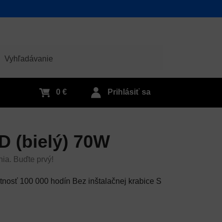
adať
0 €
Prihlásiť sa
D (bielý) 70W
nia. Buďte prvý!
tnosť 100 000 hodín Bez inštalačnej krabice S