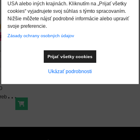
USA alebo iných krajinách. Kliknutím na „Prijať všetky
cookies“ vyjadrujete svoj súhlas s týmto spracovaním.
Nižšie môžete nájsť podrobné informácie alebo upraviť
svoje preferencie.
Zásady ochrany osobných údajov
AME
Prijať všetky cookies
Pridať k Obľúbeným
Ukázať podrobnosti
ED
rebný)
Do košíka