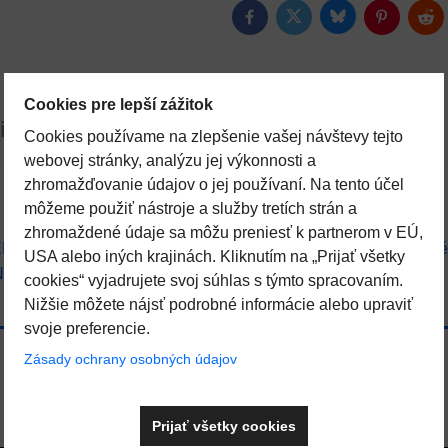
Bluesky
Twitter
Facebook
Pinterest
Red
Cookies pre lepší zážitok
iskusia
Otázka k produktu
Cookies používame na zlepšenie vašej návštevy tejto
webovej stránky, analýzu jej výkonnosti a
zhromažďovanie údajov o jej používaní. Na tento účel
môžeme použiť nástroje a služby tretích strán a
zhromaždené údaje sa môžu preniesť k partnerom v EÚ,
ENSTVO
SAUNOVÉ DOPLNKY A INFRA
Saunové 
USA alebo iných krajinách. Kliknutím na „Prijať všetky
NOLÓGIA
cookies“ vyjadrujete svoj súhlas s týmto spracovaním.
Nižšie môžete nájsť podrobné informácie alebo upraviť
svoje preferencie.
Zásady ochrany osobných údajov
Prijať všetky cookies