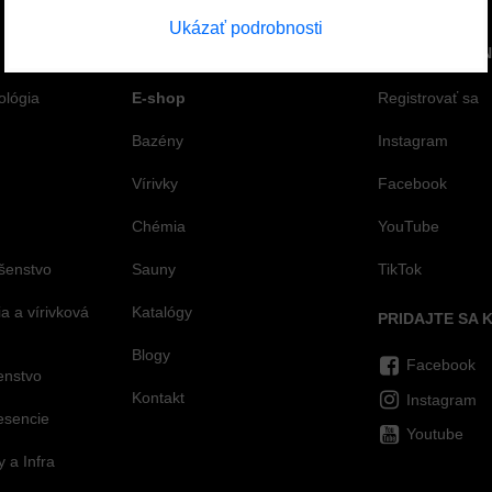
Ukázať podrobnosti
STRÁNKY
SPOJTE SA S 
ológia
E-shop
Registrovať sa
Bazény
Instagram
Vírivky
Facebook
Chémia
YouTube
šenstvo
Sauny
TikTok
 a vírivková
Katalógy
PRIDAJTE SA 
Blogy
Facebook
šenstvo
Kontakt
Instagram
esencie
Youtube
 a Infra