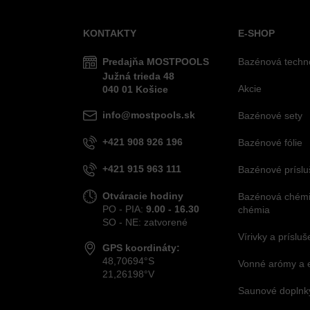
KONTAKTY
E-SHOP
Predajňa MOSTPOOLS
Bazénová techn
Južná
trieda
48
Akcie
040 01
Košice
info@mostpools.sk
Bazénové sety
+421 908 926 196
Bazénové fólie
+421 915 963 111
Bazénové príslu
Otváracie hodiny
Bazénová chémia
PO - PIA:
9.00 - 16.30
chémia
SO - NE: zatvorené
Vírivky a príslu
GPS koordináty:
48,70694°S
Vonné arómy a 
21,26198°V
Saunové doplnky