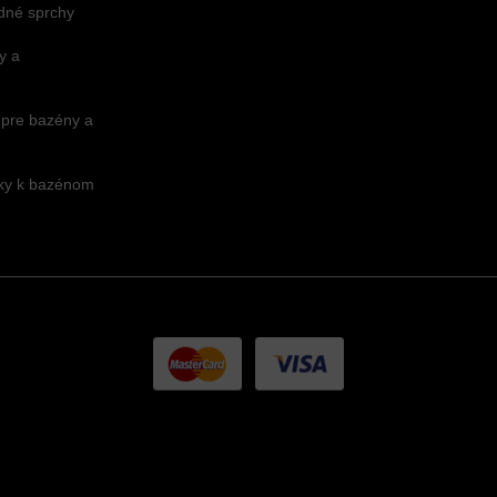
dné sprchy
y a
 pre bazény a
nky k bazénom