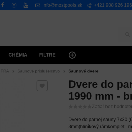
info@mostpools.sk
+421 908 926 196
Hľ
CHÉMIA
FILTRE
NFRA
Saunové príslušenstvo
Saunové dvere
Dvere do par
Pridať k Obľúbeným
1990 mm - b
Zatiaľ bez hodnote
Dvere do parnej sauny 7x20 
8mm)hliníkový rámkomplet - ma