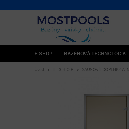
E-SHOP
BAZÉNOVÁ TECHNOLÓGIA
Úvod
E - S H O P
SAUNOVÉ DOPLNKY A I