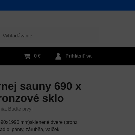
adať
0 €
Prihlásiť sa
nej sauny 690 x
ronzové sklo
nia. Buďte prvý!
(690x1990 mm)sklenené dvere (bronz
dlo, pánty, zárubňa, valček