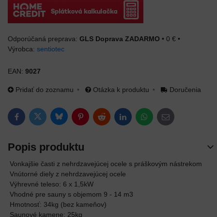
GLS Doprava ZADARMO
•
0 €
•
Výrobca:
sentiotec
EAN:
9027
Pridať do zoznamu
Otázka k produktu
Doručenia
Bluesky
Twitter
Facebook
Pinterest
Reddit
LinkedIn
WhatsApp
E-mail
Popis produktu
Vonkajšie časti z nehrdzavejúcej ocele s práškovým nástrekom
Vnútorné diely z nehrdzavejúcej ocele
Výhrevné teleso: 6 x 1,5kW
Vhodné pre sauny s objemom 9 - 14 m3
Hmotnosť: 34kg (bez kameňov)
Saunové kamene: 25kg