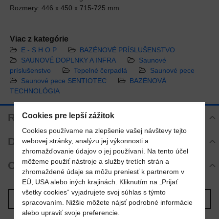
Rozmery: 446 x 450 x 715-725 mm
Viac z kategórie
E - S H O P
BAZÉNOVÉ PRÍSLUŠENSTVO
SAUNOVÉ DOPLNKY A INFRA
Saunové
príslušenstvo
Tepelné čerpadlá
Saunové pece
Saunové pece SENTIOTEC
BAZÉNOVÁ
TECHNOLÓGIA
Cookies pre lepší zážitok
Recenzie
Cookies používame na zlepšenie vašej návštevy tejto
Hodnotenie produktu
Diskusia
webovej stránky, analýzu jej výkonnosti a
Zatiaľ bez hodnotenia. Buďte prvý!
zhromažďovanie údajov o jej používaní. Na tento účel
Komentáre k produktu
môžeme použiť nástroje a služby tretích strán a
Otázka k produktu
Pridať recenziu
Zatiaľ nie sú žiadne komentáre! Buďte prvý!
zhromaždené údaje sa môžu preniesť k partnerom v
EÚ, USA alebo iných krajinách. Kliknutím na „Prijať
Nová otázka k produktu
všetky cookies“ vyjadrujete svoj súhlas s týmto
Nový komentár
MENO
Predchádzajúci produkt
Nasledujúci produkt
spracovaním. Nižšie môžete nájsť podrobné informácie
alebo upraviť svoje preferencie.