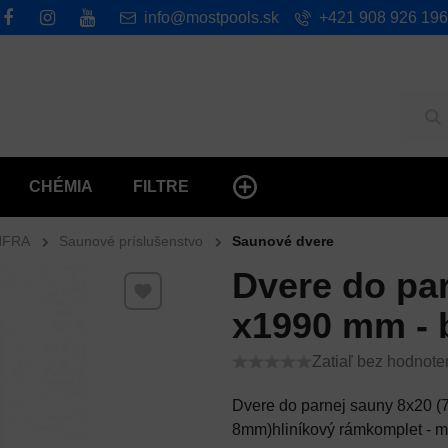
info@mostpools.sk
+421 908 926 196
Hľ
CHÉMIA
FILTRE
NFRA
Saunové príslušenstvo
Saunové dvere
Dvere do pa
Pridať k Obľúbeným
x1990 mm - 
Zatiaľ bez hodnote
Dvere do parnej sauny 8x20 
8mm)hliníkový rámkomplet - ma