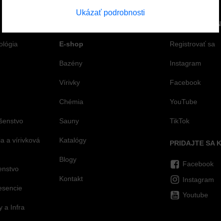
Ukázať podrobnosti
STRÁNKY
SPOJTE SA S 
ológia
E-shop
Registrovať sa
Bazény
Instagram
Vírivky
Facebook
Chémia
YouTube
šenstvo
Sauny
TikTok
 a vírivková
Katalógy
PRIDAJTE SA 
Blogy
Facebook
šenstvo
Kontakt
Instagram
esencie
Youtube
 a Infra