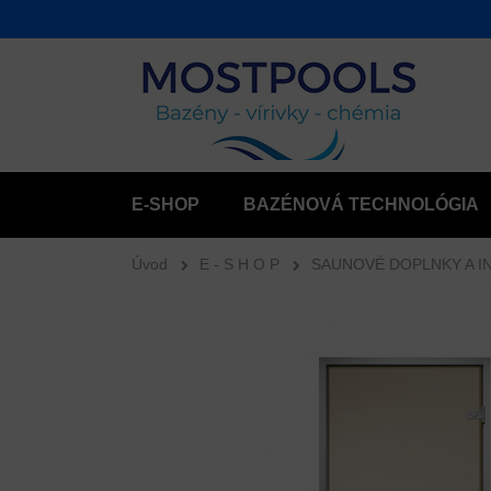
E-SHOP
BAZÉNOVÁ TECHNOLÓGIA
Úvod
E - S H O P
SAUNOVÉ DOPLNKY A I