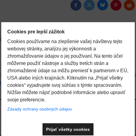
Bluesky
Twitter
Facebook
Pinterest
Red
Cookies pre lepší zážitok
iskusia
Otázka k produktu
Cookies používame na zlepšenie vašej návštevy tejto
webovej stránky, analýzu jej výkonnosti a
zhromažďovanie údajov o jej používaní. Na tento účel
môžeme použiť nástroje a služby tretích strán a
zhromaždené údaje sa môžu preniesť k partnerom v EÚ,
ENSTVO
SAUNOVÉ DOPLNKY A INFRA
Saunové 
USA alebo iných krajinách. Kliknutím na „Prijať všetky
NOLÓGIA
cookies“ vyjadrujete svoj súhlas s týmto spracovaním.
Nižšie môžete nájsť podrobné informácie alebo upraviť
svoje preferencie.
Zásady ochrany osobných údajov
Prijať všetky cookies