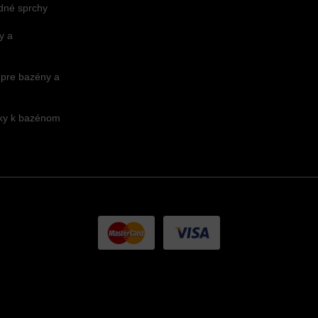
dné sprchy
y a
 pre bazény a
nky k bazénom