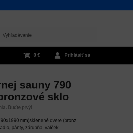
adať
0 €
Prihlásiť sa
rnej sauny 790
bronzové sklo
nia. Buďte prvý!
(790x1990 mm)sklenené dvere (bronz
dlo, pánty, zárubňa, valček