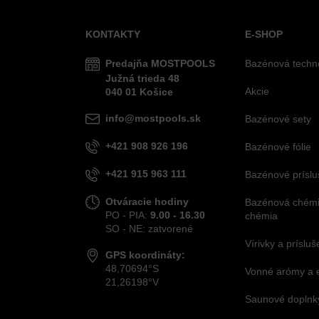
KONTAKTY
E-SHOP
Predajňa MOSTPOOLS
Bazénová techn
Južná
trieda
48
Akcie
040 01
Košice
info@mostpools.sk
Bazénové sety
+421 908 926 196
Bazénové fólie
+421 915 963 111
Bazénové príslu
Otváracie hodiny
Bazénová chémia
PO - PIA:
9.00 - 16.30
chémia
SO - NE: zatvorené
Vírivky a príslu
GPS koordináty:
48,70694°S
Vonné arómy a 
21,26198°V
Saunové doplnky