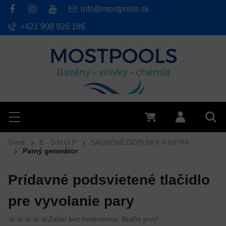
info@mostpools.sk
+421 908 926 196
Hľadať
Menu
0 €
Prihlásiť 
Vyh
Úvod
E - S H O P
SAUNOVÉ DOPLNKY A INFRA
Parný generátor
Prídavné podsvietené tlačidlo
pre vyvolanie pary
Zatiaľ bez hodnotenia. Buďte prvý!