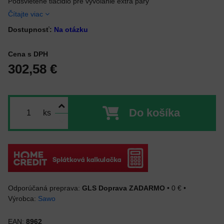
Podsvietené tlačidlo pre vyvolanie extra pary
Čítajte viac
Dostupnosť:
Na otázku
Cena s DPH
302,58 €
Do košíka
ks
GLS Doprava ZADARMO
•
0 €
•
Výrobca:
Sawo
EAN:
8962