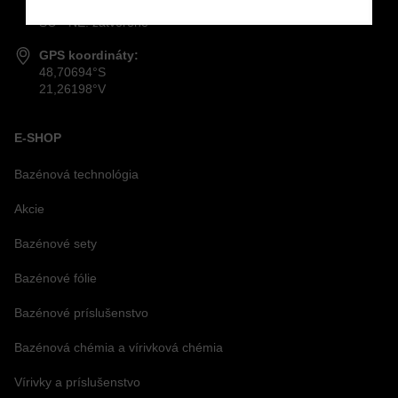
PO - PIA:
9.00 - 16.30
SO - NE: zatvorené
GPS koordináty:
48,70694°S
21,26198°V
E-SHOP
Bazénová technológia
Akcie
Bazénové sety
Bazénové fólie
Bazénové príslušenstvo
Bazénová chémia a vírivková chémia
Vírivky a príslušenstvo