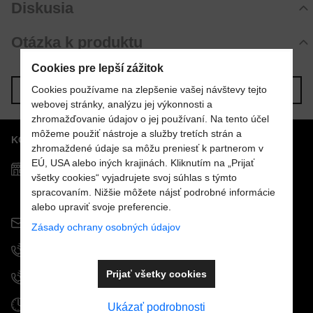
Diskusia
Zatiaľ bez hodnotenia. Buďte prvý!
Komentáre k produktu
Otázka k produktu
Pridať recenziu
Zatiaľ nie sú žiadne komentáre! Buďte prvý!
Nová otázka k produktu
Cookies pre lepší zážitok
Nový komentár
MENO
Cookies používame na zlepšenie vašej návštevy tejto
Predchádzajúci produkt
Nasledujúci produkt
webovej stránky, analýzu jej výkonnosti a
zhromažďovanie údajov o jej používaní. Na tento účel
môžeme použiť nástroje a služby tretích strán a
KONTAKTY
VÁŠ E-MAIL
zhromaždené údaje sa môžu preniesť k partnerom v
EÚ, USA alebo iných krajinách. Kliknutím na „Prijať
Predajňa MOSTPOOLS
všetky cookies“ vyjadrujete svoj súhlas s týmto
Južná
trieda
48
spracovaním. Nižšie môžete nájsť podrobné informácie
VAŠA OTÁZKA K PRODUKTU
040 01
Košice
alebo upraviť svoje preferencie.
info@mostpools.sk
Zásady ochrany osobných údajov
+421 908 926 196
Prijať všetky cookies
+421 915 963 111
Odoslať
Otváracie hodiny
Ukázať podrobnosti