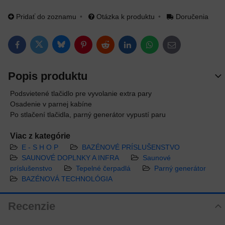
Pridať do zoznamu
Otázka k produktu
Doručenia
Bluesky
Twitter
Facebook
Pinterest
Reddit
LinkedIn
WhatsApp
E-mail
Popis produktu
Podsvietené tlačidlo pre vyvolanie extra pary
Osadenie v parnej kabíne
Po stlačení tlačidla, parný generátor vypustí paru
Viac z kategórie
E - S H O P
BAZÉNOVÉ PRÍSLUŠENSTVO
SAUNOVÉ DOPLNKY A INFRA
Saunové
príslušenstvo
Tepelné čerpadlá
Parný generátor
BAZÉNOVÁ TECHNOLÓGIA
Recenzie
Hodnotenie produktu