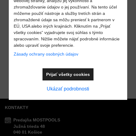
webovej stránky, analýzu jej výkonnosti a
zhromažďovanie údajov o jej používaní. Na tento účel
SKLADOM
môžeme použiť nástroje a služby tretích strán a
VÁŠ E-MAIL
zhromaždené údaje sa môžu preniesť k partnerom v
EÚ, USA alebo iných krajinách. Kliknutím na „Prijať
všetky cookies“ vyjadrujete svoj súhlas s týmto
spracovaním. Nižšie môžete nájsť podrobné informácie
VAŠA OTÁZKA K PRODUKTU
Pridať k Obľúbeným
26%
alebo upraviť svoje preferencie.
Zásady ochrany osobných údajov
Ovládací panel
HARVIA Griffin
CG170C pre
Cena s DPH
253,18 €
Prijať všetky cookies
Do košíka
Pred zľavou:
kombinové
346,45 €
sauny
Odoslať
Ukázať podrobnosti
KONTAKTY
Predajňa MOSTPOOLS
Južná
trieda
48
040 01
Košice