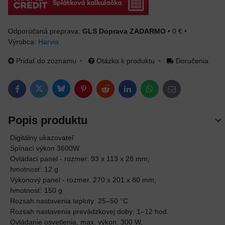
GLS Doprava ZADARMO
•
0 €
•
Výrobca:
Harvia
Pridať do zoznamu
Otázka k produktu
Doručenia
Bluesky
Twitter
Facebook
Pinterest
Reddit
LinkedIn
WhatsApp
E-mail
Popis produktu
Digitálny ukazovateľ
Spínací výkon 3600W
Ovládací panel - rozmer: 93 x 113 x 28 mm;
hmotnosť: 12 g
Výkonový panel - rozmer. 270 x 201 x 80 mm;
hmotnosť: 150 g
Rozsah nastavenia teploty: 25–50 °C
Rozsah nastavenia prevádzkovej doby: 1–12 hod.
Ovládanie osvetlenia, max. výkon: 300 W,