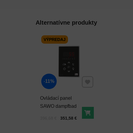
Alternatívne produkty
VÝPREDAJ
Pridať k Obľúbeným
11%
Ovládací panel
SAWO dampfbad
Do košíka
Cena s DPH
Pred zľavou:
396,68 €
351,58 €