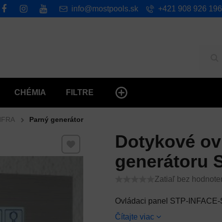
info@mostpools.sk
+421 908 926 196
Hľ
CHÉMIA
FILTRE
NFRA
Parný generátor
Dotykové ov
Pridať k Obľúbeným
generátoru
Zatiaľ bez hodnote
Ovládaci panel STP-INFACE-
Čítajte viac