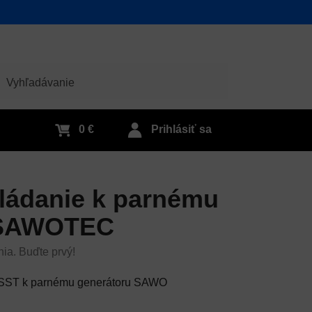
adať
0 €
Prihlásiť sa
ládanie k parnému
 SAWOTEC
nia. Buďte prvý!
SST k parnému generátoru SAWO