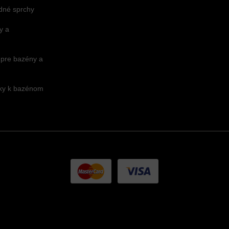
dné sprchy
y a
 pre bazény a
nky k bazénom