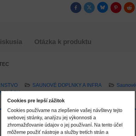
Bluesky
Twitter
Facebook
Pinterest
Red
iskusia
Otázka k produktu
OTEC
ENSTVO
SAUNOVÉ DOPLNKY A INFRA
Saunové 
NOLÓGIA
Cookies pre lepší zážitok
Cookies používame na zlepšenie vašej návštevy tejto
webovej stránky, analýzu jej výkonnosti a
zhromažďovanie údajov o jej používaní. Na tento účel
môžeme použiť nástroje a služby tretích strán a