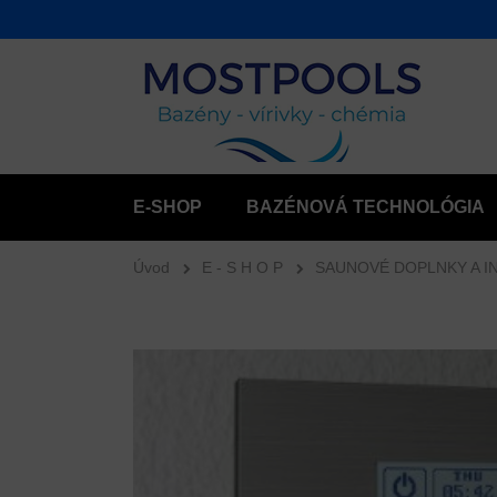
E-SHOP
BAZÉNOVÁ TECHNOLÓGIA
Úvod
E - S H O P
SAUNOVÉ DOPLNKY A I