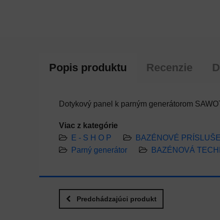
Popis produktu
Recenzie
D
Dotykový panel k parným generátorom SAW
Viac z kategórie
E - S H O P
BAZÉNOVÉ PRÍSLUŠ
Parný generátor
BAZÉNOVÁ TECH
Predchádzajúci produkt