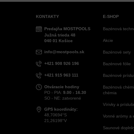
KONTAKTY
E-SHOP
Predajňa MOSTPOOLS
Bazénová techn
Južná
trieda
48
Akcie
040 01
Košice
info@mostpools.sk
Bazénové sety
+421 908 926 196
Bazénové fólie
+421 915 963 111
Bazénové príslu
Otváracie hodiny
Bazénová chémia
PO - PIA:
9.00 - 16.30
chémia
SO - NE: zatvorené
Vírivky a príslu
GPS koordináty:
48,70694°S
Vonné arómy a 
21,26198°V
Saunové doplnky