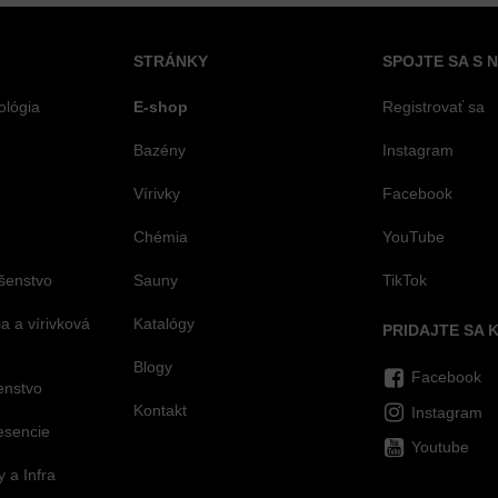
STRÁNKY
SPOJTE SA S 
ológia
E-shop
Registrovať sa
Bazény
Instagram
Vírivky
Facebook
Chémia
YouTube
šenstvo
Sauny
TikTok
 a vírivková
Katalógy
PRIDAJTE SA 
Blogy
Facebook
šenstvo
Kontakt
Instagram
esencie
Youtube
 a Infra