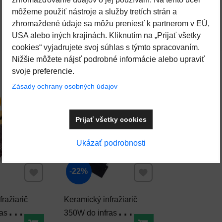
môžeme použiť nástroje a služby tretích strán a
zhromaždené údaje sa môžu preniesť k partnerom v EÚ,
USA alebo iných krajinách. Kliknutím na „Prijať všetky
cookies“ vyjadrujete svoj súhlas s týmto spracovaním.
Nižšie môžete nájsť podrobné informácie alebo upraviť
svoje preferencie.
Zásady ochrany osobných údajov
VÝPREDAJ
 MODEL
SKLADOM
Prijať všetky cookies
Ukázať podrobnosti
Pridať k Obľúbeným
Pridať k Obľúbeným
22%
ražiarič
Keramický infražiarič
rasauny
350W do infrasauny