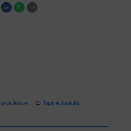
dit
LinkedIn
WhatsApp
E-mail
príslušenstvo
Tepelné čerpadlá