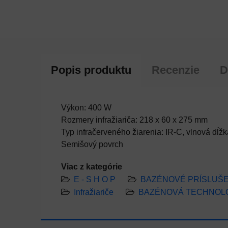
Popis produktu
Recenzie
D
Výkon: 400 W
Rozmery infražiariča: 218 x 60 x 275 mm
Typ infračerveného žiarenia: IR-C, vlnová dĺ
Semišový povrch
Viac z kategórie
E - S H O P
BAZÉNOVÉ PRÍSLUŠ
Infražiariče
BAZÉNOVÁ TECHNOL