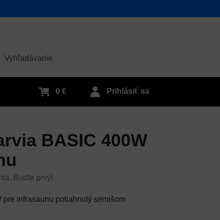
adať
0 €
Prihlásiť sa
Harvia BASIC 400W
nu
nia. Buďte prvý!
W pre infrasaunu potiahnutý semišom