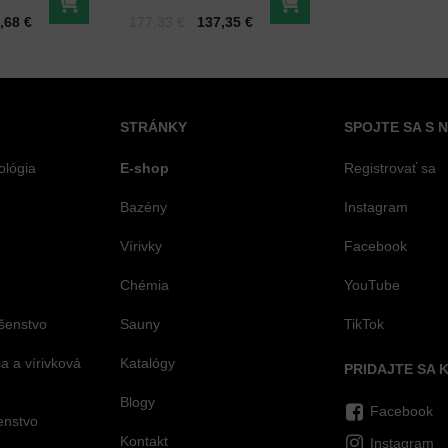
)
(tmavosivý)
Do košíka
Do košíka
Cena s DPH
Pred zľavou:
,68 €
177,33 €
137,35 €
STRÁNKY
SPOJTE SA S 
ológia
E-shop
Registrovať sa
Bazény
Instagram
Vírivky
Facebook
Chémia
YouTube
šenstvo
Sauny
TikTok
 a vírivková
Katalógy
PRIDAJTE SA 
Blogy
Facebook
šenstvo
Kontakt
Instagram