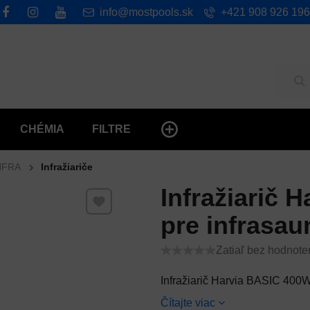
info@mostpools.sk
+421 908 926 196
Hľ
CHÉMIA
FILTRE
NFRA
Infražiariče
Infražiarič 
Pridať k Obľúbeným
pre infrasau
Zatiaľ bez hodnote
Infražiarič Harvia BASIC 400
Čítajte viac