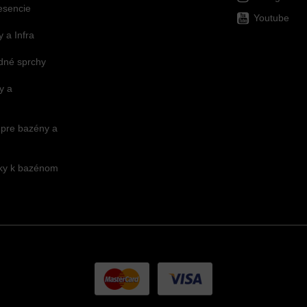
esencie
Youtube
 a Infra
dné sprchy
y a
 pre bazény a
nky k bazénom