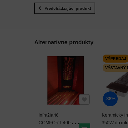
Predchádzajúci produkt
Alternatívne produkty
VÝPREDAJ
VÝSTAVNÝ
Pridať k Obľúbeným
38%
Infražiarič
Keramický inf
COMFORT 400 +
350W do inf