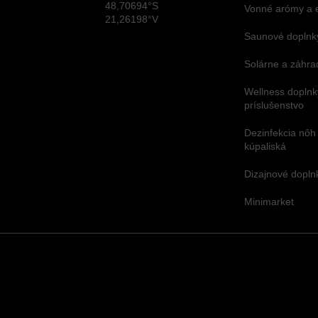
48,70694°S
Vonné arómy a 
21,26198°V
Saunové doplnky
Solárne a záhra
Wellness doplnk
príslušenstvo
Dezinfekcia nôh
kúpaliská
Dizajnové dopl
Minimarket