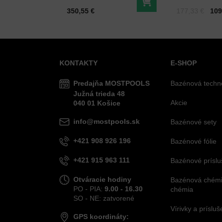
35W
(tmavohnedý
Do košíka
Cena s DPH
Cena s DPH
Pred zľavou:
350,55 €
177,33 €
109
KONTAKTY
E-SHOP
Predajňa MOSTPOOLS
Bazénová techn
Južná
trieda
48
Akcie
040 01
Košice
info@mostpools.sk
Bazénové sety
+421 908 926 196
Bazénové fólie
+421 915 963 111
Bazénové príslu
Otváracie hodiny
Bazénová chémia
PO - PIA:
9.00 - 16.30
chémia
SO - NE: zatvorené
Vírivky a príslu
GPS koordináty: