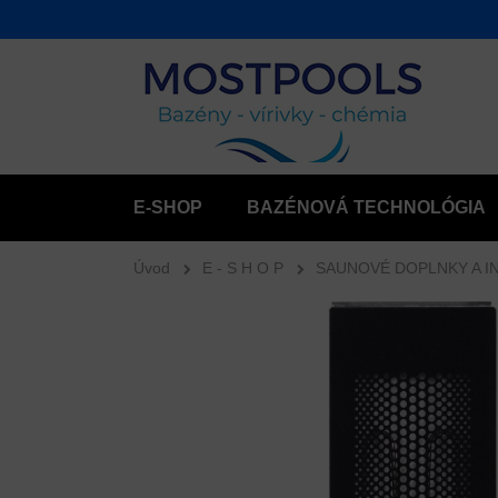
E-SHOP
BAZÉNOVÁ TECHNOLÓGIA
Úvod
E - S H O P
SAUNOVÉ DOPLNKY A I