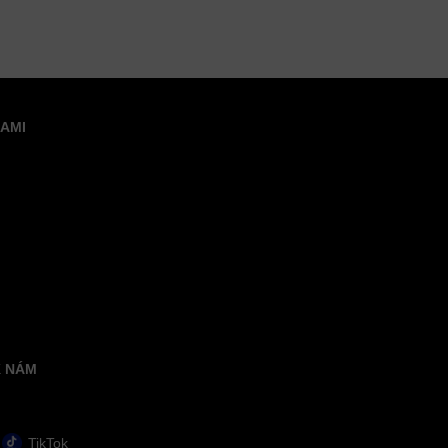
NAMI
K NÁM
TikTok