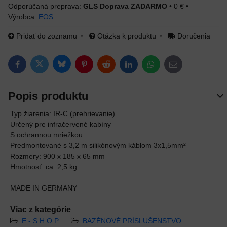
GLS Doprava ZADARMO
•
0 €
•
Výrobca:
EOS
Pridať do zoznamu
Otázka k produktu
Doručenia
Bluesky
Twitter
Facebook
Pinterest
Reddit
LinkedIn
WhatsApp
E-mail
Popis produktu
Typ žiarenia: IR-C (prehrievanie)
Určený pre infračervené kabíny
S ochrannou mriežkou
Predmontované s 3,2 m silikónovým káblom 3x1,5mm²
Rozmery: 900 x 185 x 65 mm
Hmotnosť: ca. 2,5 kg
MADE IN GERMANY
Viac z kategórie
E - S H O P
BAZÉNOVÉ PRÍSLUŠENSTVO