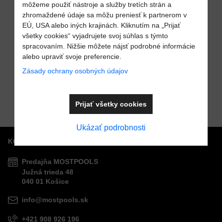
môžeme použiť nástroje a služby tretích strán a
zhromaždené údaje sa môžu preniesť k partnerom v
EÚ, USA alebo iných krajinách. Kliknutím na „Prijať
Pridať k Obľúbeným
Pridať k Obľúben
38%
22%
všetky cookies“ vyjadrujete svoj súhlas s týmto
spracovaním. Nižšie môžete nájsť podrobné informácie
alebo upraviť svoje preferencie.
Keramický
Keramický
Odoslať
infražiarič
infražiarič
Zásady ochrany osobných údajov
350W do
350W do
Cena s DPH
Cena s DPH
109,68 €
137,35 €
Do košíka
Do košíka
Pred zľavou:
infrasauny
Pred zľavou:
infrasauny
177,33 €
177,33 €
(tmavohnedý)
(tmavosivý)
Prijať všetky cookies
Ukázať podrobnosti
KONTAKTY
Predajňa MOSTPOOLS
Južná
trieda
48
040 01
Košice
info@mostpools.sk
+421 908 926 196