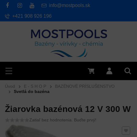
info@mostpools.sk
+421 908 926 196
Hľadať
Menu
0 €
Prihlásiť 
Vyh
Úvod
E - S H O P
BAZÉNOVÉ PRÍSLUŠENSTVO
Svetlá do bazéna
Žiarovka bazénová 12 V 300 W
Zatiaľ bez hodnotenia. Buďte prvý!
Pridať 