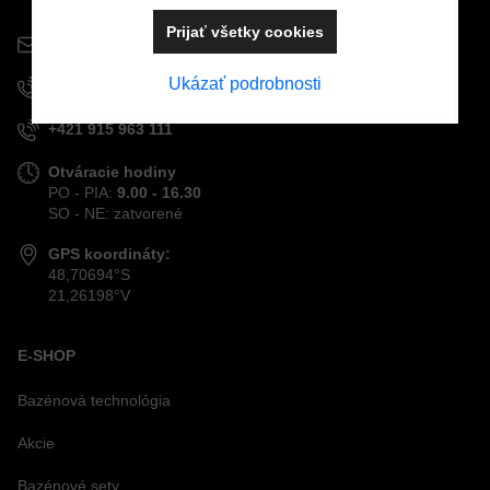
040 01
Košice
Prijať všetky cookies
info@mostpools.sk
Ukázať podrobnosti
+421 908 926 196
+421 915 963 111
Otváracie hodiny
PO - PIA:
9.00 - 16.30
SO - NE: zatvorené
GPS koordináty:
48,70694°S
21,26198°V
E-SHOP
Bazénová technológia
Akcie
Bazénové sety