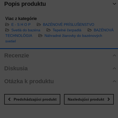
Popis produktu
Viac z kategórie
E - S H O P
BAZÉNOVÉ PRÍSLUŠENSTVO
Svetlá do bazéna
Tepelné čerpadlá
BAZÉNOVÁ
TECHNOLÓGIA
Náhradné žiarovky do bazénových
svetiel
Recenzie
Hodnotenie produktu
Diskusia
Zatiaľ bez hodnotenia. Buďte prvý!
Komentáre k produktu
Otázka k produktu
Pridať recenziu
Zatiaľ nie sú žiadne komentáre! Buďte prvý!
Nová otázka k produktu
Nový komentár
MENO
Predchádzajúci produkt
Nasledujúci produkt