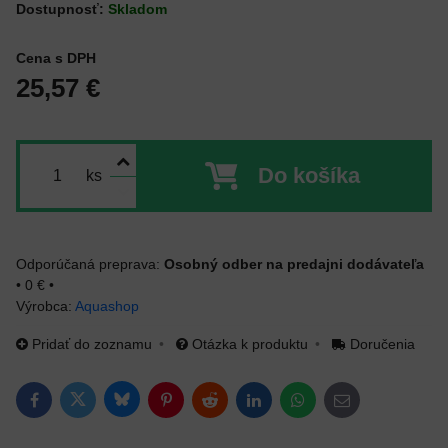
Dostupnosť:
Skladom
Cena s DPH
25,57 €
Do košíka
ks
Osobný odber na predajni dodávateľa
•
0 €
•
Výrobca:
Aquashop
Pridať do zoznamu
Otázka k produktu
Doručenia
Bluesky
Twitter
Facebook
Pinterest
Reddit
LinkedIn
WhatsApp
E-mail