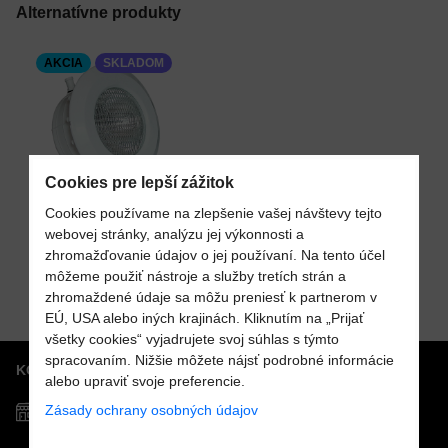
VÁŠ E-MAIL
Alternatívne produkty
AKCIA
SKLADOM
VAŠA OTÁZKA K PRODUKTU
Pridať k Obľúbeným
Cookies pre lepší zážitok
Cookies používame na zlepšenie vašej návštevy tejto
Reflektor 300W
webovej stránky, analýzu jej výkonnosti a
Odoslať
pre fóliované
zhromažďovanie údajov o jej používaní. Na tento účel
Do košíka
bazény
Cena s DPH
128,13 €
môžeme použiť nástroje a služby tretích strán a
zhromaždené údaje sa môžu preniesť k partnerom v
EÚ, USA alebo iných krajinách. Kliknutím na „Prijať
všetky cookies“ vyjadrujete svoj súhlas s týmto
spracovaním. Nižšie môžete nájsť podrobné informácie
KONTAKTY
alebo upraviť svoje preferencie.
Zásady ochrany osobných údajov
Predajňa MOSTPOOLS
Južná
trieda
48