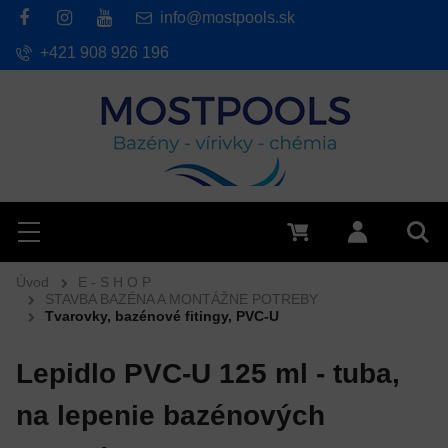
info@mostpools.sk
+421 908 926 196
Hľadať
Menu
0 €
Prihlásiť 
Vyh
Úvod
E - S H O P
STAVBA BAZÉNA A MONTÁŽNE POTREBY
Tvarovky, bazénové fitingy, PVC-U
Lepidlo PVC-U 125 ml - tuba,
na lepenie bazénových