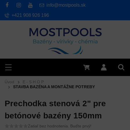
info@mostpools.sk
+421 908 926 196
Hľadať
Menu
0 €
Prihlásiť 
Vyh
Úvod
E - S H O P
STAVBA BAZÉNA A MONTÁŽNE POTREBY
Prechodka stenová 2" pre
betónové bazény 150mm
Zatiaľ bez hodnotenia. Buďte prvý!