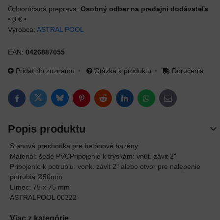
Osobný odber na predajni dodávateľa
•
0 €
•
Výrobca:
ASTRAL POOL
EAN:
0426887055
Pridať do zoznamu
Otázka k produktu
Doručenia
Bluesky
Twitter
Facebook
Pinterest
Reddit
LinkedIn
WhatsApp
E-mail
Popis produktu
Stenová prechodka pre betónové bazény
Materiál: šedé PVCPripojenie k tryskám: vnút. závit 2"
Pripojenie k potrubiu: vonk. závit 2" alebo otvor pre nalepenie
potrubia Ø50mm
Límec: 75 x 75 mm
ASTRALPOOL 00322
Viac z kategórie