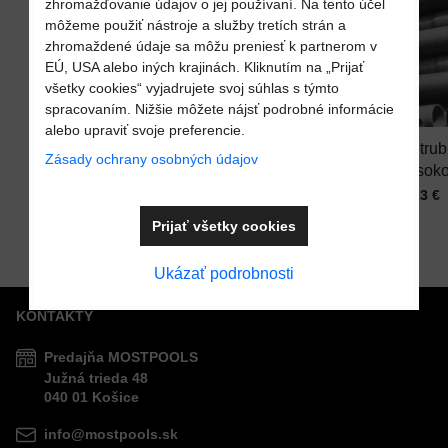
zhromažďovanie údajov o jej používaní. Na tento účel
VAŠA OTÁZKA K PRODUKTU
môžeme použiť nástroje a služby tretích strán a
zhromaždené údaje sa môžu preniesť k partnerom v
EÚ, USA alebo iných krajinách. Kliknutím na „Prijať
všetky cookies“ vyjadrujete svoj súhlas s týmto
Pridať k Obľúbeným
Pridať k Obľúben
10%
spracovaním. Nižšie môžete nájsť podrobné informácie
alebo upraviť svoje preferencie.
Tryska
Napúšťacia
Potru
Zásady ochrany osobných údajov
Odoslať
hydromasážna
vtoková tryska
vysoko
Do košíka
2" pre bazény a
pre bazén s
D50 p
Cena s DPH
Cena s DPH
Cena s
18,96 €
24,80 €
5,13 €
Do košíka
vírivky
Pred zľavou:
fóliou
bazén
27,55 €
Prijať všetky cookies
MULTIFLOW
rozvod
Astral
Ukázať podrobnosti
KONTAKTY
Predajňa MOSTPOOLS
Južná
trieda
48
040 01
Košice
info@mostpools.sk