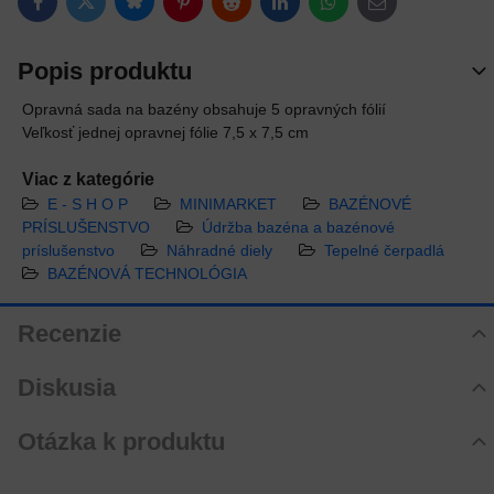
Bluesky
Twitter
Facebook
Pinterest
Reddit
LinkedIn
WhatsApp
E-mail
Popis produktu
Opravná sada na bazény obsahuje 5 opravných fólií
Veľkosť jednej opravnej fólie 7,5 x 7,5 cm
Viac z kategórie
E - S H O P
MINIMARKET
BAZÉNOVÉ
PRÍSLUŠENSTVO
Údržba bazéna a bazénové
príslušenstvo
Náhradné diely
Tepelné čerpadlá
BAZÉNOVÁ TECHNOLÓGIA
Recenzie
Hodnotenie produktu
Diskusia
Zatiaľ bez hodnotenia. Buďte prvý!
Komentáre k produktu
Otázka k produktu
Pridať recenziu
Zatiaľ nie sú žiadne komentáre! Buďte prvý!
Nová otázka k produktu