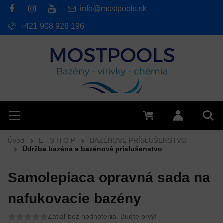
info@mostpools.sk
+421 908 926 196
Hľadať
Menu
0 €
Prihlásiť 
Vyh
Úvod
E - S H O P
BAZÉNOVÉ PRÍSLUŠENSTVO
Údržba bazéna a bazénové príslušenstvo
Samolepiaca opravná sada na
nafukovacie bazény
Zatiaľ bez hodnotenia. Buďte prvý!