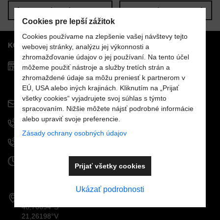
Nový komentár
MENO
Predchádzajúci produkt
Nasledujúci produkt
Cookies pre lepší zážitok
Cookies používame na zlepšenie vašej návštevy tejto
KONTAKTY
VÁŠ E-MAIL
webovej stránky, analýzu jej výkonnosti a
zhromažďovanie údajov o jej používaní. Na tento účel
Predajňa MOSTPOOLS
môžeme použiť nástroje a služby tretích strán a
Južná
trieda
48
zhromaždené údaje sa môžu preniesť k partnerom v
VAŠA OTÁZKA K PRODUKTU
040 01
Košice
EÚ, USA alebo iných krajinách. Kliknutím na „Prijať
všetky cookies“ vyjadrujete svoj súhlas s týmto
info@mostpools.sk
spracovaním. Nižšie môžete nájsť podrobné informácie
alebo upraviť svoje preferencie.
+421 908 926 196
Zásady ochrany osobných údajov
+421 915 963 111
Odoslať
Otváracie hodiny
Prijať všetky cookies
PO - PIA:
9.00 - 16.30
SO - NE: zatvorené
Ukázať podrobnosti
GPS koordináty:
48,70694°S
21,26198°V