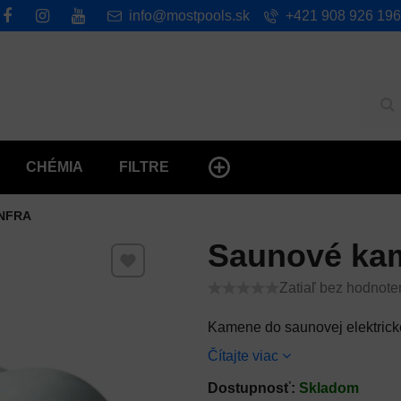
info@mostpools.sk
+421 908 926 196
Hľ
CHÉMIA
FILTRE
INFRA
Saunové kam
Pridať k Obľúbeným
Zatiaľ bez hodnote
Kamene do saunovej elektricke
Čítajte viac
Dostupnosť:
Skladom