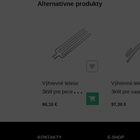
Alternatívne produkty
Pridať k Obľúbeným
Výhrevné teleso
Výhrevné tel
3kW pre pece
3kW pre sau
HARVIA Figaro
elektrickú pe
Do košíka
Cena s DPH
Cena s DPH
86,10 €
97,38 €
Harvia
KONTAKTY
E-SHOP