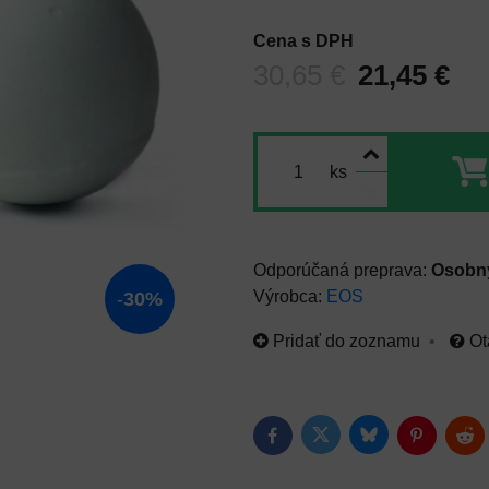
Cena s DPH
Pred zľavou:
30,65 €
21,45 €
ks
Osobný
Výrobca:
EOS
30%
Pridať do zoznamu
Ot
Bluesky
Twitter
Facebook
Pinterest
Red