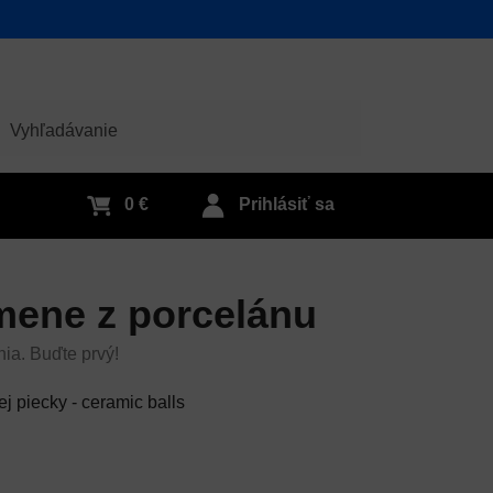
adať
0 €
Prihlásiť sa
ene z porcelánu
nia. Buďte prvý!
j piecky - ceramic balls