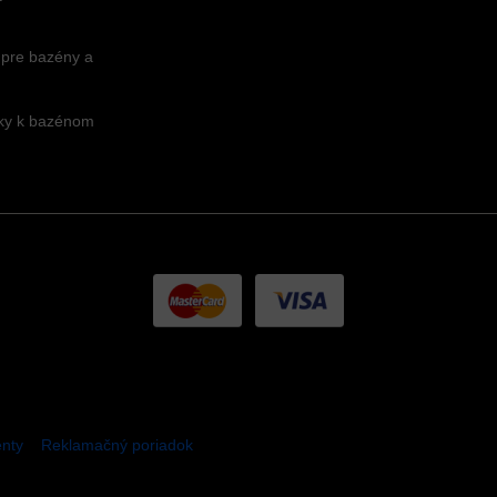
 pre bazény a
nky k bazénom
nty
Reklamačný poriadok