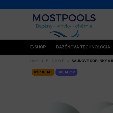
E-SHOP
BAZÉNOVÁ TECHNOLÓGIA
Úvod
E - S H O P
SAUNOVÉ DOPLNKY A 
VÝPREDAJ
SKLADOM