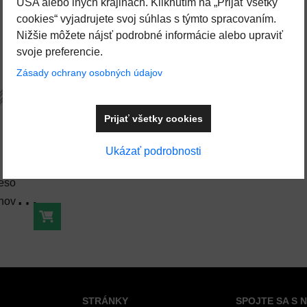
USA alebo iných krajinách. Kliknutím na „Prijať všetky
cookies“ vyjadrujete svoj súhlas s týmto spracovaním.
Nižšie môžete nájsť podrobné informácie alebo upraviť
svoje preferencie.
Zásady ochrany osobných údajov
Prijať všetky cookies
Pridať k Obľúbeným
Ukázať podrobnosti
eso
novú
c KIVI
Do košíka
STRÁNKY
SPOJTE SA S 