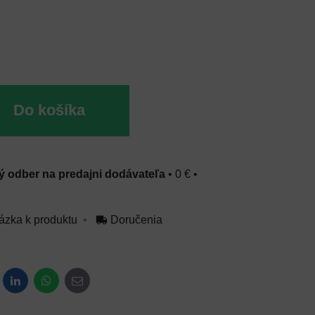
Do košíka
 odber na predajni dodávateľa
•
0 €
•
ázka k produktu
Doručenia
dit
LinkedIn
WhatsApp
E-mail