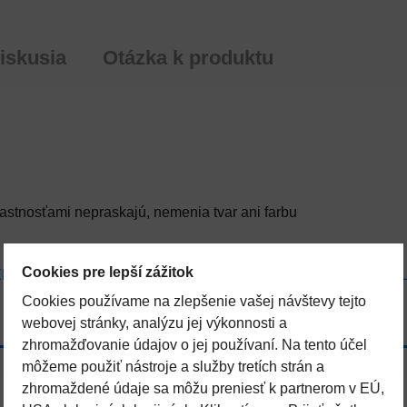
iskusia
Otázka k produktu
astnosťami nepraskajú, nemenia tvar ani farbu
Cookies pre lepší zážitok
ENSTVO
Tepelné čerpadlá
BAZÉNOVÁ TECHNOL
Cookies používame na zlepšenie vašej návštevy tejto
webovej stránky, analýzu jej výkonnosti a
zhromažďovanie údajov o jej používaní. Na tento účel
môžeme použiť nástroje a služby tretích strán a
zhromaždené údaje sa môžu preniesť k partnerom v EÚ,