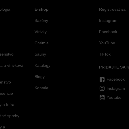
ológia
E-shop
Registrovať sa
Bazény
Instagram
Vírivky
Facebook
Chémia
YouTube
šenstvo
Sauny
TikTok
 a vírivková
Katalógy
PRIDAJTE SA 
Blogy
Facebook
šenstvo
Kontakt
Instagram
esencie
Youtube
 a Infra
dné sprchy
y a