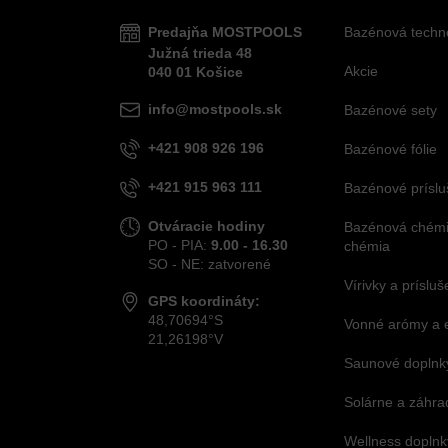
Predajňa MOSTPOOLS
Bazénová techn
Južná
trieda
48
Akcie
040 01
Košice
info@mostpools.sk
Bazénové sety
+421 908 926 196
Bazénové fólie
+421 915 963 111
Bazénové príslu
Otváracie hodiny
Bazénová chémia
PO - PIA:
9.00 - 16.30
chémia
SO - NE: zatvorené
Vírivky a príslu
GPS koordináty:
48,70694°S
Vonné arómy a 
21,26198°V
Saunové doplnky
Solárne a záhra
Wellness doplnk