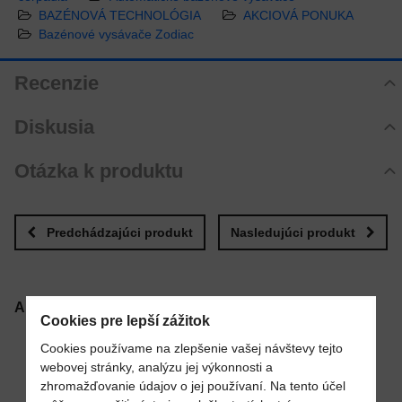
BAZÉNOVÁ TECHNOLÓGIA
AKCIOVÁ PONUKA
Bazénové vysávače Zodiac
Recenzie
Hodnotenie produktu
Diskusia
Zatiaľ bez hodnotenia. Buďte prvý!
Komentáre k produktu
Otázka k produktu
Pridať recenziu
Zatiaľ nie sú žiadne komentáre! Buďte prvý!
Nová otázka k produktu
Nový komentár
MENO
Predchádzajúci produkt
Nasledujúci produkt
VÁŠ E-MAIL
Alternatívne produkty
Cookies pre lepší zážitok
Cookies používame na zlepšenie vašej návštevy tejto
webovej stránky, analýzu jej výkonnosti a
VAŠA OTÁZKA K PRODUKTU
zhromažďovanie údajov o jej používaní. Na tento účel