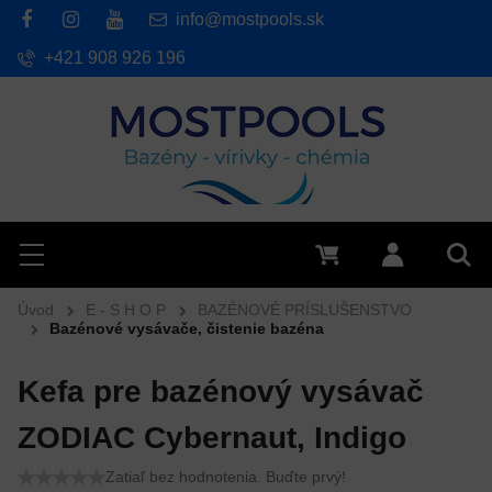
info@mostpools.sk
+421 908 926 196
Hľadať
Menu
0 €
Prihlásiť 
Vyh
Úvod
E - S H O P
BAZÉNOVÉ PRÍSLUŠENSTVO
Bazénové vysávače, čistenie bazéna
Kefa pre bazénový vysávač
ZODIAC Cybernaut, Indigo
Zatiaľ bez hodnotenia. Buďte prvý!