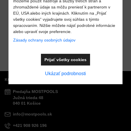
môžeme použiť nástroje a služby tretích strán a
zhromaždené údaje sa môžu preniesť k partnerom v
EÚ, USA alebo iných krajinách. Kliknutím na „Prijať
Pridať k Obľúbeným
50%
všetky cookies“ vyjadrujete svoj súhlas s týmto
spracovaním. Nižšie môžete nájsť podrobné informácie
Kefa pre
alebo upraviť svoje preferencie.
Odoslať
automatický
Zásady ochrany osobných údajov
bazénový
Cena s DPH
43,56 €
Do košíka
Pred zľavou:
vysávač Tiger
87,13 €
Shark
Prijať všetky cookies
HAYWARD
Ukázať podrobnosti
KONTAKTY
Predajňa MOSTPOOLS
Južná
trieda
48
040 01
Košice
info@mostpools.sk
+421 908 926 196