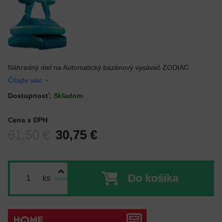
Náhradný diel na Automatický bazénový vysávač ZODIAC
Čítajte viac
Dostupnosť:
Skladom
Cena s DPH
Pred zľavou:
61,50 €
30,75 €
Do košíka
ks