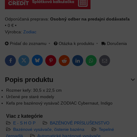
Osobný odber na predajni dodávateľa
•
0 €
•
Výrobca:
Zodiac
Pridať do zoznamu
Otázka k produktu
Doručenia
Bluesky
Twitter
Facebook
Pinterest
Reddit
LinkedIn
WhatsApp
E-mail
Popis produktu
Rozmer kefy: 30,5 x 22,5 cm
Určené pre staré modely
Kefa pre bazénový vysávač ZODIAC Cybernaut, Indigo
Viac z kategórie
E - S H O P
BAZÉNOVÉ PRÍSLUŠENSTVO
Bazénové vysávače, čistenie bazéna
Tepelné
čerpadlá
Automatické bazénové vysávače