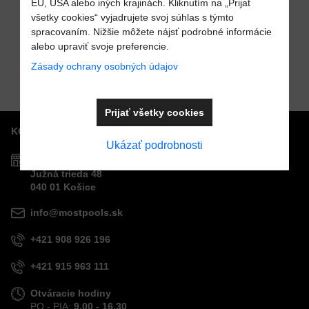
EÚ, USA alebo iných krajinách. Kliknutím na „Prijať
všetky cookies“ vyjadrujete svoj súhlas s týmto
Valčekový
spracovaním. Nižšie môžete nájsť podrobné informácie
Odoslať
zatvárač
alebo upraviť svoje preferencie.
Do košíka
sklenených
Cena s DPH
44,80 €
Zásady ochrany osobných údajov
saunových
dverí GREY
Prijať všetky cookies
KONTAKTY
Ukázať podrobnosti
Predajňa MOSTPOOLS
Južná
trieda
48
040 01
Košice
info@mostpools.sk
+421 908 926 196
+421 915 963 111
Otváracie hodiny
PO - PIA:
9.00 - 16.30