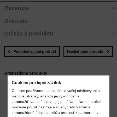
Recenzie
Hodnotenie produktu
Diskusia
Zatiaľ bez hodnotenia. Buďte prvý!
Komentáre k produktu
Otázka k produktu
Pridať recenziu
Zatiaľ nie sú žiadne komentáre! Buďte prvý!
Nová otázka k produktu
Nový komentár
MENO
Predchádzajúci produkt
Nasledujúci produkt
VÁŠ E-MAIL
Alternatívne produkty
Cookies pre lepší zážitok
OBĽÚBENÉ
Cookies používame na zlepšenie vašej návštevy tejto
VAŠA OTÁZKA K PRODUKTU
webovej stránky, analýzu jej výkonnosti a
zhromažďovanie údajov o jej používaní. Na tento účel
môžeme použiť nástroje a služby tretích strán a
zhromaždené údaje sa môžu preniesť k partnerom v
Pridať k Obľúbeným