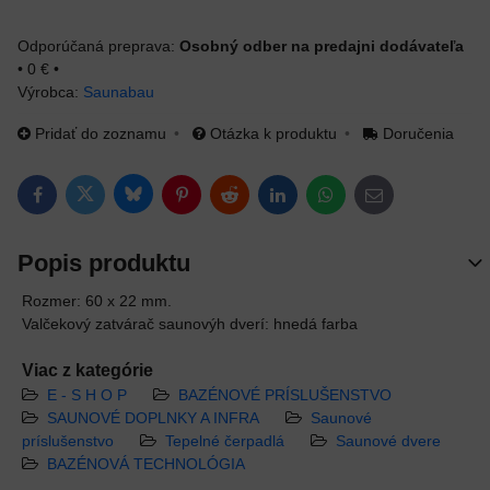
Osobný odber na predajni dodávateľa
•
0 €
•
Výrobca:
Saunabau
Pridať do zoznamu
Otázka k produktu
Doručenia
Bluesky
Twitter
Facebook
Pinterest
Reddit
LinkedIn
WhatsApp
E-mail
Popis produktu
Rozmer: 60 x 22 mm.
Valčekový zatvárač saunovýh dverí: hnedá farba
Viac z kategórie
E - S H O P
BAZÉNOVÉ PRÍSLUŠENSTVO
SAUNOVÉ DOPLNKY A INFRA
Saunové
príslušenstvo
Tepelné čerpadlá
Saunové dvere
BAZÉNOVÁ TECHNOLÓGIA