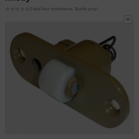
Zatiaľ bez hodnotenia. Buďte prvý!
Pridať 