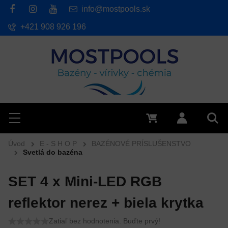
info@mostpools.sk
+421 908 926 196
Hľadať
Menu
0 €
Prihlásiť 
Vyh
Úvod
E - S H O P
BAZÉNOVÉ PRÍSLUŠENSTVO
Svetlá do bazéna
SET 4 x Mini-LED RGB
reflektor nerez + biela krytka
Zatiaľ bez hodnotenia. Buďte prvý!