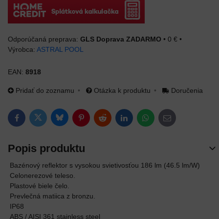
GLS Doprava ZADARMO
•
0 €
•
Výrobca:
ASTRAL POOL
EAN:
8918
Pridať do zoznamu
Otázka k produktu
Doručenia
Bluesky
Twitter
Facebook
Pinterest
Reddit
LinkedIn
WhatsApp
E-mail
Popis produktu
Bazénový reflektor s vysokou svietivosťou 186 lm (46.5 lm/W)
Celonerezové teleso.
Plastové biele čelo.
Prevlečná matiica z bronzu.
IP68
ABS / AISI 361 stainless steel