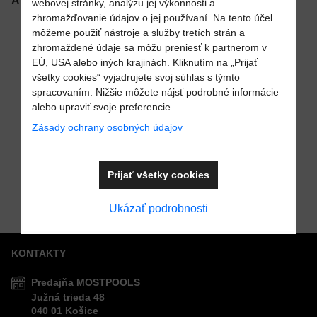
Alternatívne produkty
webovej stránky, analýzu jej výkonnosti a
zhromažďovanie údajov o jej používaní. Na tento účel
môžeme použiť nástroje a služby tretích strán a
zhromaždené údaje sa môžu preniesť k partnerom v
VAŠA OTÁZKA K PRODUKTU
EÚ, USA alebo iných krajinách. Kliknutím na „Prijať
všetky cookies“ vyjadrujete svoj súhlas s týmto
spracovaním. Nižšie môžete nájsť podrobné informácie
alebo upraviť svoje preferencie.
Pridať k Obľúbeným
Zásady ochrany osobných údajov
Plochý reflektor
Odoslať
100W pre
Prijať všetky cookies
Do košíka
fóliové a
Cena s DPH
131,20 €
prefabrikované
Ukázať podrobnosti
bazény
KONTAKTY
Predajňa MOSTPOOLS
Južná
trieda
48
040 01
Košice