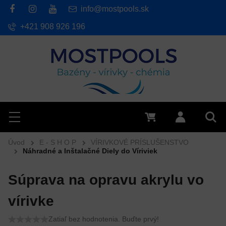
info@mostpools.sk
+421 908 926 196
Hľadať
Menu
0 €
Prihlásiť 
Vyh
Úvod
E - S H O P
VÍRIVKOVÉ PRÍSLUŠENSTVO
Náhradné a Inštalačné Diely do Víriviek
Súprava na opravu akrylu vo
vírivke
Zatiaľ bez hodnotenia. Buďte prvý!