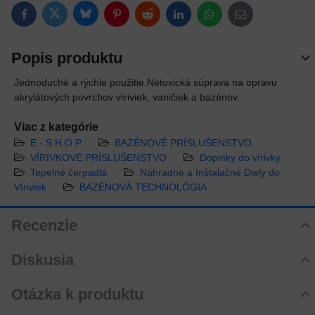
Bluesky
Twitter
Facebook
Pinterest
Reddit
LinkedIn
WhatsApp
E-mail
Popis produktu
Jednoduché a rýchle použitie.Netoxická súprava na opravu
akrylátových povrchov víriviek, vaničiek a bazénov.
Viac z kategórie
E - S H O P
BAZÉNOVÉ PRÍSLUŠENSTVO
VÍRIVKOVÉ PRÍSLUŠENSTVO
Doplnky do vírivky
Tepelné čerpadlá
Náhradné a Inštalačné Diely do
Víriviek
BAZÉNOVÁ TECHNOLÓGIA
Recenzie
Hodnotenie produktu
Diskusia
Zatiaľ bez hodnotenia. Buďte prvý!
Komentáre k produktu
Otázka k produktu
Pridať recenziu
Zatiaľ nie sú žiadne komentáre! Buďte prvý!