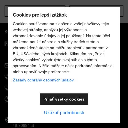
Nová otázka k produktu
Nový komentár
MENO
Predchádzajúci produkt
Nasledujúci produkt
Cookies pre lepší zážitok
Cookies používame na zlepšenie vašej návštevy tejto
webovej stránky, analýzu jej výkonnosti a
KONTAKTY
VÁŠ E-MAIL
zhromažďovanie údajov o jej používaní. Na tento účel
môžeme použiť nástroje a služby tretích strán a
Predajňa MOSTPOOLS
zhromaždené údaje sa môžu preniesť k partnerom v
Južná
trieda
48
EÚ, USA alebo iných krajinách. Kliknutím na „Prijať
VAŠA OTÁZKA K PRODUKTU
040 01
Košice
všetky cookies“ vyjadrujete svoj súhlas s týmto
info@mostpools.sk
spracovaním. Nižšie môžete nájsť podrobné informácie
alebo upraviť svoje preferencie.
+421 908 926 196
Zásady ochrany osobných údajov
+421 915 963 111
Odoslať
Otváracie hodiny
Prijať všetky cookies
PO - PIA:
9.00 - 16.30
SO - NE: zatvorené
Ukázať podrobnosti
GPS koordináty:
48,70694°S