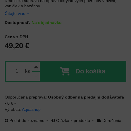
Netoxická súprava na opravu akrylátových povrchov víriviek,
vaničiek a bazénov
Čítajte viac
Dostupnosť:
Na objednávku
Cena s DPH
49,20 €
Do košíka
ks
Osobný odber na predajni dodávateľa
•
0 €
•
Výrobca:
Aquashop
Pridať do zoznamu
Otázka k produktu
Doručenia