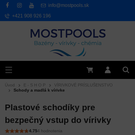
info@mostpools.sk
+421 908 926 196
Hľadať
Menu
0 €
Prihlásiť 
Vyh
Úvod
E - S H O P
VÍRIVKOVÉ PRÍSLUŠENSTVO
Schody a madlá k vírivke
Plastové schodíky pre
bezpečný vstup do vírivky
4.75
4 hodnotenia