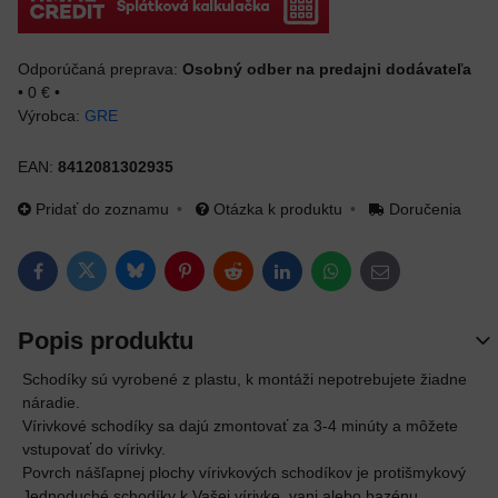
Osobný odber na predajni dodávateľa
•
0 €
•
Výrobca:
GRE
EAN:
8412081302935
Pridať do zoznamu
Otázka k produktu
Doručenia
Bluesky
Twitter
Facebook
Pinterest
Reddit
LinkedIn
WhatsApp
E-mail
Popis produktu
Schodíky sú vyrobené z plastu, k montáži nepotrebujete žiadne
náradie.
Vírivkové schodíky sa dajú zmontovať za 3-4 minúty a môžete
vstupovať do vírivky.
Povrch nášľapnej plochy vírivkových schodíkov je protišmykový
Jednoduché schodíky k Vašej vírivke, vani alebo bazénu.