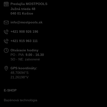
Predajňa MOSTPOOLS
Južná
trieda
48
040 01
Košice
info@mostpools.sk
+421 908 926 196
+421 915 963 111
Otváracie hodiny
PO - PIA:
9.00 - 16.30
SO - NE: zatvorené
GPS koordináty:
48,70694°S
21,26198°V
E-SHOP
Bazénová technológia