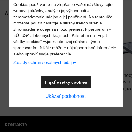
Pridať recenziu
Cookies používame na zlepšenie vašej návštevy tejto
VÁŠ E-MAIL
webovej stránky, analýzu jej výkonnosti a
Alternatívne produkty
zhromažďovanie údajov o jej používaní. Na tento účel
3 x
môžeme použiť nástroje a služby tretích strán a
1 x
AKCIA
SKLADOM
zhromaždené údaje sa môžu preniesť k partnerom v
0 x
VAŠA OTÁZKA K PRODUKTU
EÚ, USA alebo iných krajinách. Kliknutím na „Prijať
0 x
všetky cookies“ vyjadrujete svoj súhlas s týmto
0 x
spracovaním. Nižšie môžete nájsť podrobné informácie
alebo upraviť svoje preferencie.
Pridať k Obľúbeným
Pridať k Obľúben
10%
Zásady ochrany osobných údajov
Schody k
Schody do
Schod
Odoslať
vírivke
vírivky
vírivke
Prijať všetky cookies
Do košíka
LUXURY pre
WATERWAY -
COMF
Cena s DPH
Cena s DPH
Cena s
132,23 €
144,83 €
171,18
Do košíka
bezpečný vstup
Pred zľavou:
cinnamon
bezpeč
160,93 €
Ukázať podrobnosti
do vírivky
(hnedé)
KONTAKTY