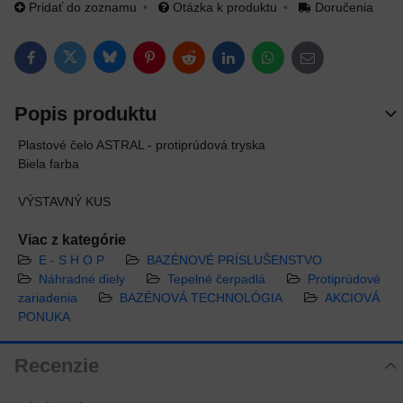
Pridať do zoznamu
Otázka k produktu
Doručenia
Bluesky
Twitter
Facebook
Pinterest
Reddit
LinkedIn
WhatsApp
E-mail
Popis produktu
Plastové čelo ASTRAL - protiprúdová tryska
Biela farba
VÝSTAVNÝ KUS
Viac z kategórie
E - S H O P
BAZÉNOVÉ PRÍSLUŠENSTVO
Náhradné diely
Tepelné čerpadlá
Protiprúdové
zariadenia
BAZÉNOVÁ TECHNOLÓGIA
AKCIOVÁ
PONUKA
Recenzie
Hodnotenie produktu