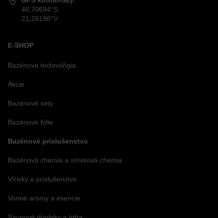
48,70694°S
21,26198°V
E-SHOP
Bazénová technológia
Akcie
Bazénové sety
Bazénové fólie
Bazénové príslušenstvo
Bazénová chémia a vírivková chémia
Vírivky a príslušenstvo
Vonné arómy a esencie
Saunové doplnky a Infra