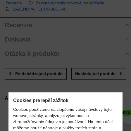
čerpadlá
Bazénové trysky vtokové, napúšťacie
BAZÉNOVÁ TECHNOLÓGIA
Recenzie
Hodnotenie produktu
Diskusia
Zatiaľ bez hodnotenia. Buďte prvý!
Komentáre k produktu
Otázka k produktu
Pridať recenziu
Zatiaľ nie sú žiadne komentáre! Buďte prvý!
Nová otázka k produktu
Nový komentár
MENO
Predchádzajúci produkt
Nasledujúci produkt
VÁŠ E-MAIL
Alternatívne produkty
Cookies pre lepší zážitok
Cookies používame na zlepšenie vašej návštevy tejto
OBĽÚ
webovej stránky, analýzu jej výkonnosti a
VAŠA OTÁZKA K PRODUKTU
zhromažďovanie údajov o jej používaní. Na tento účel
môžeme použiť nástroje a služby tretích strán a