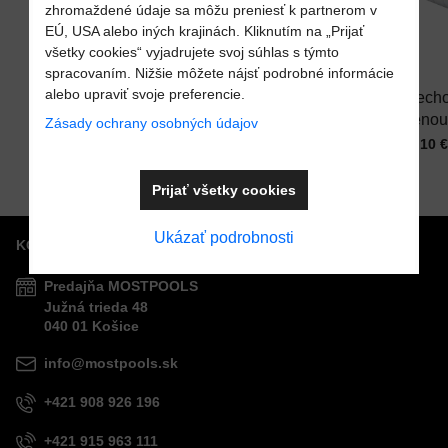
zhromaždené údaje sa môžu preniesť k partnerom v
EÚ, USA alebo iných krajinách. Kliknutím na „Prijať
Pridať k Obľúbeným
Pridať k Obľúben
všetky cookies“ vyjadrujete svoj súhlas s týmto
spracovaním. Nižšie môžete nájsť podrobné informácie
alebo upraviť svoje preferencie.
Vzduchovací
Recirkulačná
Prech
Odoslať
nástavec -
tryska POOL´S
stenou
Zásady ochrany osobných údajov
Do košíka
Do košíka
prisávanie
BOCCHETTE
betón
Cena s DPH
Cena s DPH
Cena s
9,23 €
17,73 €
17,10 €
vzduchu do
pre bazén
bazény
bazénovej
300m
Prijať všetky cookies
trysky
Ukázať podrobnosti
KONTAKTY
Predajňa MOSTPOOLS
Južná
trieda
48
040 01
Košice
info@mostpools.sk
+421 908 926 196
+421 915 963 111