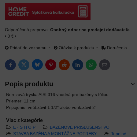
Osobný odber na predajni dodávateľa
•
0 €
•
Pridať do zoznamu
Otázka k produktu
Doručenia
Bluesky
Twitter
Facebook
Pinterest
Reddit
LinkedIn
WhatsApp
E-mail
Popis produktu
Nerezová tryska AISI 316 vhodná pre bazény s fóliou
Priemer: 11 cm
Pripojenie: vnút.závit 1 1/2" alebo vonk.závit 2"
Viac z kategórie
E - S H O P
BAZÉNOVÉ PRÍSLUŠENSTVO
STAVBA BAZÉNA A MONTÁŽNE POTREBY
Tepelné