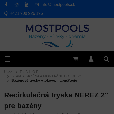
info@mostpools.sk
+421 908 926 196
Hľadať
Menu
0 €
Prihlásiť 
Vyh
Úvod
E - S H O P
STAVBA BAZÉNA A MONTÁŽNE POTREBY
Bazénové trysky vtokové, napúšťacie
Recirkulačná tryska NEREZ 2"
pre bazény