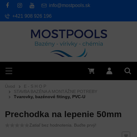
info@mostpools.sk
+421 908 926 196
Hľadať
Menu
0 €
Prihlásiť 
Vyh
Úvod
E - S H O P
STAVBA BAZÉNA A MONTÁŽNE POTREBY
Tvarovky, bazénové fitingy, PVC-U
Prechodka na lepenie 50mm
Zatiaľ bez hodnotenia. Buďte prvý!
Pridať 