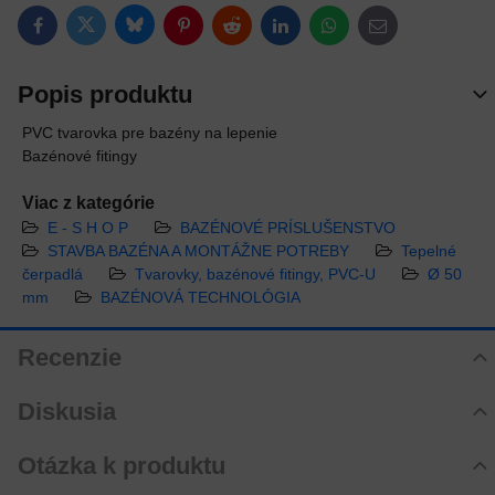
Bluesky
Twitter
Facebook
Pinterest
Reddit
LinkedIn
WhatsApp
E-mail
Popis produktu
PVC tvarovka pre bazény na lepenie
Bazénové fitingy
Viac z kategórie
E - S H O P
BAZÉNOVÉ PRÍSLUŠENSTVO
STAVBA BAZÉNA A MONTÁŽNE POTREBY
Tepelné
čerpadlá
Tvarovky, bazénové fitingy, PVC-U
Ø 50
mm
BAZÉNOVÁ TECHNOLÓGIA
Recenzie
Hodnotenie produktu
Diskusia
Zatiaľ bez hodnotenia. Buďte prvý!
Komentáre k produktu
Otázka k produktu
Pridať recenziu
Zatiaľ nie sú žiadne komentáre! Buďte prvý!