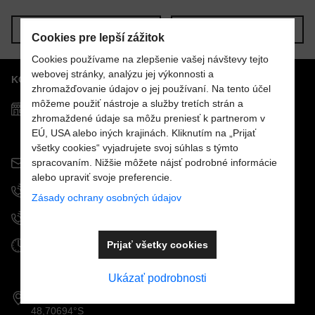
Nová otázka k produktu
Nový komentár
MENO
Predchádzajúci produkt
Nasledujúci produkt
Cookies pre lepší zážitok
Cookies používame na zlepšenie vašej návštevy tejto
webovej stránky, analýzu jej výkonnosti a
KONTAKTY
VÁŠ E-MAIL
zhromažďovanie údajov o jej používaní. Na tento účel
môžeme použiť nástroje a služby tretích strán a
Predajňa MOSTPOOLS
zhromaždené údaje sa môžu preniesť k partnerom v
Južná
trieda
48
EÚ, USA alebo iných krajinách. Kliknutím na „Prijať
VAŠA OTÁZKA K PRODUKTU
040 01
Košice
všetky cookies“ vyjadrujete svoj súhlas s týmto
info@mostpools.sk
spracovaním. Nižšie môžete nájsť podrobné informácie
alebo upraviť svoje preferencie.
+421 908 926 196
Zásady ochrany osobných údajov
+421 915 963 111
Odoslať
Otváracie hodiny
Prijať všetky cookies
PO - PIA:
9.00 - 16.30
SO - NE: zatvorené
Ukázať podrobnosti
GPS koordináty:
48,70694°S