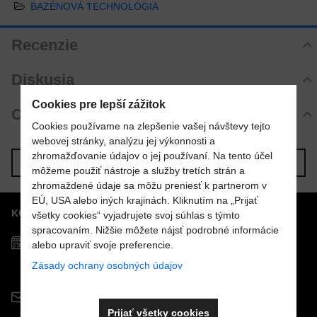
BAZÉNOVÁ TECHNOLÓGIA
Recenzie
Hodnotenie produktu
Diskusia
Zatiaľ bez hodnotenia. Buďte prvý!
Cookies pre lepší zážitok
Komentáre k produktu
Otázka k produktu
Pridať recenziu
Zatiaľ nie sú žiadne komentáre! Buďte prvý!
Cookies používame na zlepšenie vašej návštevy tejto
Nová otázka k produktu
webovej stránky, analýzu jej výkonnosti a
Nový komentár
zhromažďovanie údajov o jej používaní. Na tento účel
MENO
Predchádzajúci produkt
Nasledujúci produkt
môžeme použiť nástroje a služby tretích strán a
zhromaždené údaje sa môžu preniesť k partnerom v
EÚ, USA alebo iných krajinách. Kliknutím na „Prijať
KONTAKTY
VÁŠ E-MAIL
všetky cookies“ vyjadrujete svoj súhlas s týmto
spracovaním. Nižšie môžete nájsť podrobné informácie
Predajňa MOSTPOOLS
alebo upraviť svoje preferencie.
Južná
trieda
48
Zásady ochrany osobných údajov
VAŠA OTÁZKA K PRODUKTU
040 01
Košice
info@mostpools.sk
Prijať všetky cookies