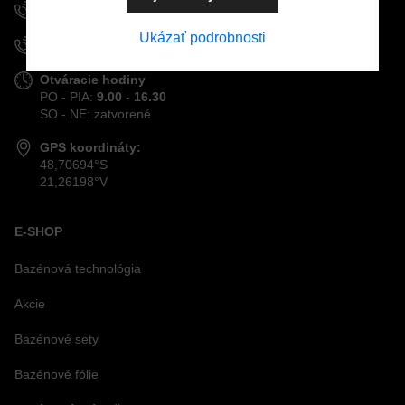
+421 908 926 196
Ukázať podrobnosti
+421 915 963 111
Odoslať
Otváracie hodiny
PO - PIA:
9.00 - 16.30
SO - NE: zatvorené
GPS koordináty:
48,70694°S
21,26198°V
E-SHOP
Bazénová technológia
Akcie
Bazénové sety
Bazénové fólie