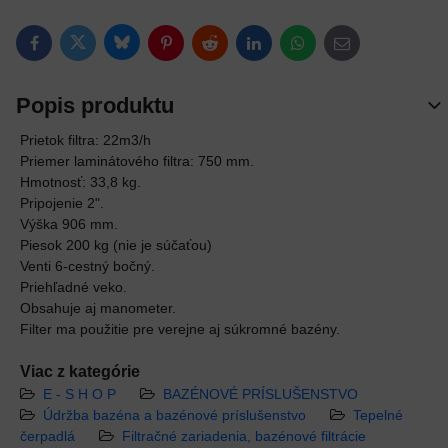
Bluesky
Twitter
Facebook
Pinterest
Reddit
LinkedIn
WhatsApp
E-mail
Popis produktu
Prietok filtra: 22m3/h
Priemer laminátového filtra: 750 mm.
Hmotnosť: 33,8 kg.
Pripojenie 2".
Výška 906 mm.
Piesok 200 kg (nie je súčaťou)
Venti 6-cestný bočný.
Priehľadné veko.
Obsahuje aj manometer.
Filter ma použitie pre verejne aj súkromné bazény.
Viac z kategórie
E - S H O P
BAZÉNOVÉ PRÍSLUŠENSTVO
Údržba bazéna a bazénové príslušenstvo
Tepelné
čerpadlá
Filtračné zariadenia, bazénové filtrácie