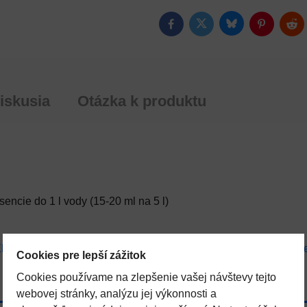
Bluesky
Twitter
Facebook
Pinterest
Red
iskusia
Otázka k produktu
encie do 1 l vody (15-20 ml na 5 l)
ENSTVO
Vonné arómy do suchých sáun
Tepelné č
Cookies pre lepší zážitok
Cookies používame na zlepšenie vašej návštevy tejto
webovej stránky, analýzu jej výkonnosti a