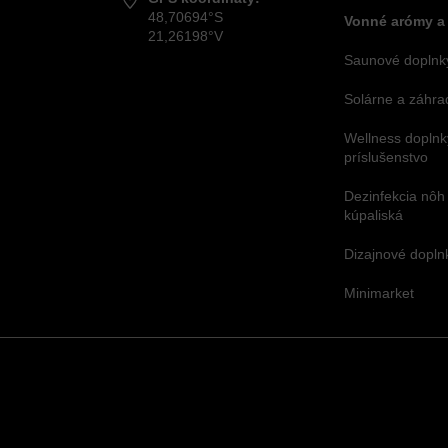
48,70694°S
Vonné arómy a
21,26198°V
Saunové doplnky
Solárne a záhra
Wellness doplnk
príslušenstvo
Dezinfekcia nôh
kúpaliská
Dizajnové dopl
Minimarket