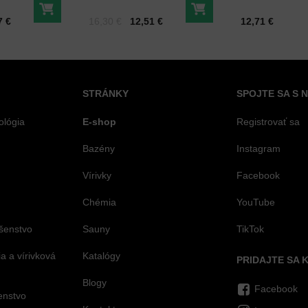
calyptus
1l
saunovanie N
Do košíka
Do košíka
Cena s DPH
Pred zľavou:
Cena s DPH
7 €
16,30 €
12,51 €
12,71 €
kg
STRÁNKY
SPOJTE SA S 
ológia
E-shop
Registrovať sa
Bazény
Instagram
Vírivky
Facebook
Chémia
YouTube
šenstvo
Sauny
TikTok
 a vírivková
Katalógy
PRIDAJTE SA 
Blogy
Facebook
šenstvo