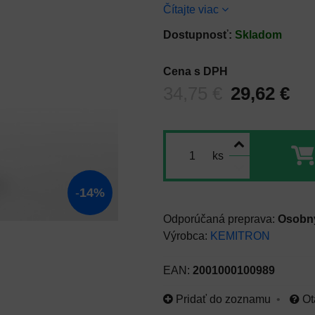
Čítajte viac
Dostupnosť:
Skladom
Cena s DPH
Pred zľavou:
34,75 €
29,62 €
ks
14%
Osobný
Výrobca:
KEMITRON
EAN:
2001000100989
Pridať do zoznamu
Ot