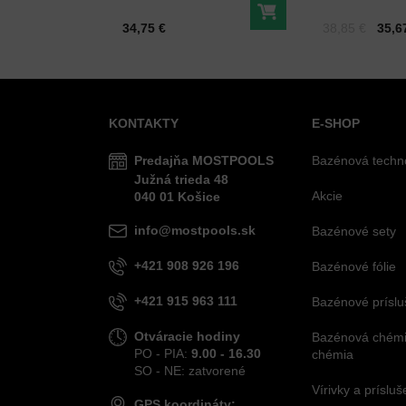
melon
l summer eu
Do košíka
Cena s DPH
Cena s DPH
Pred zľavou:
34,75 €
38,85 €
35,6
KONTAKTY
E-SHOP
Predajňa MOSTPOOLS
Bazénová techn
Južná
trieda
48
Akcie
040 01
Košice
info@mostpools.sk
Bazénové sety
+421 908 926 196
Bazénové fólie
+421 915 963 111
Bazénové príslu
Otváracie hodiny
Bazénová chémia
PO - PIA:
9.00 - 16.30
chémia
SO - NE: zatvorené
Vírivky a príslu
GPS koordináty: