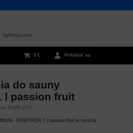
adať
0 €
Prihlásiť sa
ia do sauny
 passion fruit
nia. Buďte prvý!
IUM - KEMITRON 1 l passion fruit je ovocná