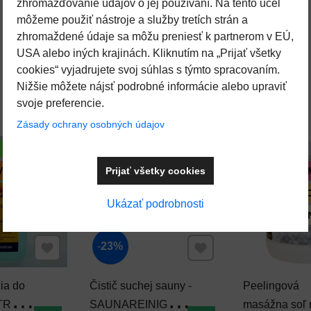
zhromažďovanie údajov o jej používaní. Na tento účel
môžeme použiť nástroje a služby tretích strán a
zhromaždené údaje sa môžu preniesť k partnerom v EÚ,
USA alebo iných krajinách. Kliknutím na „Prijať všetky
cookies“ vyjadrujete svoj súhlas s týmto spracovaním.
Nižšie môžete nájsť podrobné informácie alebo upraviť
svoje preferencie.
Zásady ochrany osobných údajov
NOVINKA
Prijať všetky cookies
 VÝROBOK
ODPORÚČA
SUPER VÝH
Ukázať podrobnosti
ODPORÚČAN
Pridať k Obľúbeným
Pridať k Obľúbeným
23%
ia do
Čistič suchej sauny -
Peelingová
TRON 1
SAUNAREINIGER
masážna soľ 