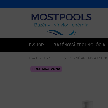
E-SHOP
BAZÉNOVÁ TECHNOLÓGIA
Úvod
E - S H O P
VONNÉ ARÓMY A ESENC
PRÍJEMNÁ VÔŇA