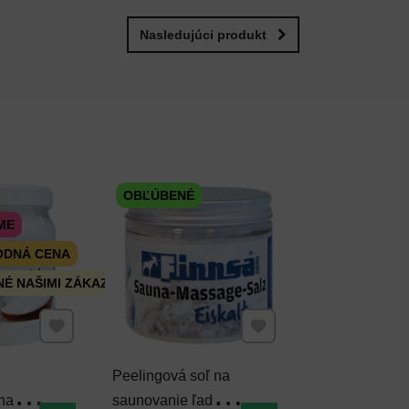
Nasledujúci produkt
OBĽÚBENÉ
ME
ODNÁ CENA
É NAŠIMI ZÁKAZNÍKMI
Pridať k Obľúbeným
Pridať k Obľúbeným
Peelingová soľ na
na
saunovanie ľadovec