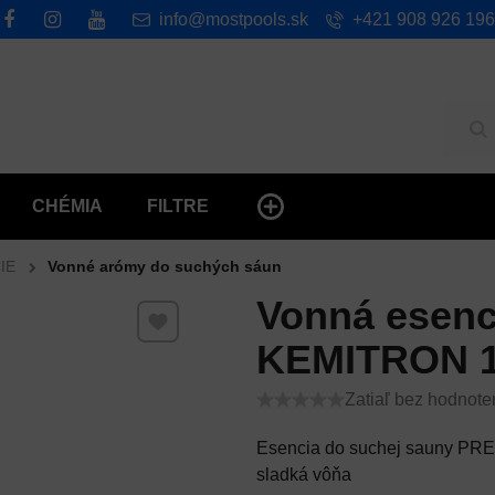
info@mostpools.sk
+421 908 926 196
Hľ
CHÉMIA
FILTRE
IE
Vonné arómy do suchých sáun
Vonná esenc
Pridať k Obľúbeným
KEMITRON 1 l
Zatiaľ bez hodnote
Esencia do suchej sauny PREM
sladká vôňa