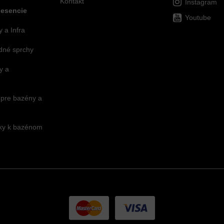
Kontakt
Instagram
 esencie
Youtube
 a Infra
dné sprchy
y a
 pre bazény a
nky k bazénom