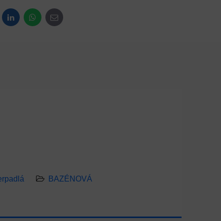
dit
LinkedIn
WhatsApp
E-mail
erpadlá
BAZÉNOVÁ