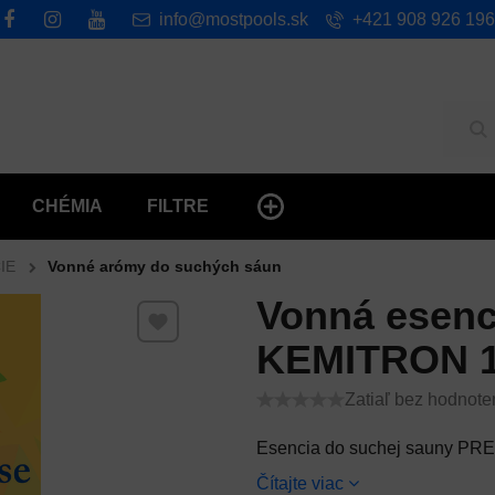
info@mostpools.sk
+421 908 926 196
Hľ
CHÉMIA
FILTRE
IE
Vonné arómy do suchých sáun
Vonná esenc
Pridať k Obľúbeným
KEMITRON 1 
Zatiaľ bez hodnote
Esencia do suchej sauny PR
Čítajte viac