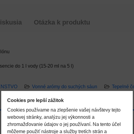
iskusia
Otázka k produktu
elónu
encie do 1 l vody (15-20 ml na 5 l)
ENSTVO
Vonné arómy do suchých sáun
Tepelné č
Cookies pre lepší zážitok
Cookies používame na zlepšenie vašej návštevy tejto
webovej stránky, analýzu jej výkonnosti a
zhromažďovanie údajov o jej používaní. Na tento účel
môžeme použiť nástroje a služby tretích strán a