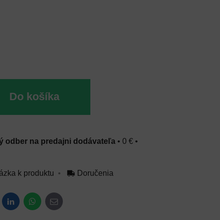
Do košíka
 odber na predajni dodávateľa
•
0 €
•
ázka k produktu
Doručenia
dit
LinkedIn
WhatsApp
E-mail