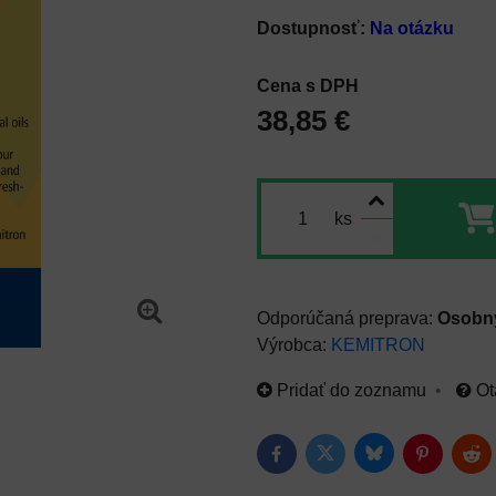
Dostupnosť:
Na otázku
Cena s DPH
38,85 €
ks
Osobný
Výrobca:
KEMITRON
Pridať do zoznamu
Ot
Bluesky
Twitter
Facebook
Pinterest
Red