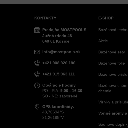
KONTAKTY
E-SHOP
Predajňa MOSTPOOLS
Bazénová techn
Južná
trieda
48
Akcie
040 01
Košice
info@mostpools.sk
Bazénové sety
+421 908 926 196
Bazénové fólie
+421 915 963 111
Bazénové príslu
Otváracie hodiny
Bazénová chémia
PO - PIA:
9.00 - 16.30
chémia
SO - NE: zatvorené
Vírivky a príslu
GPS koordináty:
48,70694°S
Vonné arómy a
21,26198°V
Saunové doplnky