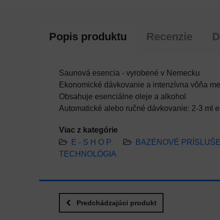
Popis produktu
Recenzie
D
Saunová esencia - vyrobené v Nemecku
Ekonomické dávkovanie a intenzívna vôňa m
Obsahuje esenciálne oleje a alkohol
Automatické alebo ručné dávkovanie: 2-3 ml es
Viac z kategórie
E - S H O P
BAZÉNOVÉ PRÍSLUŠ
TECHNOLÓGIA
Predchádzajúci produkt