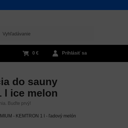
adať
0 €
Prihlásiť sa
ia do sauny
l ice melon
nia. Buďte prvý!
EMIUM - KEMTRON 1 l - ľadový melón