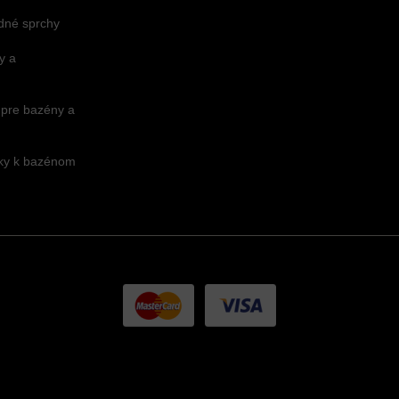
dné sprchy
y a
 pre bazény a
nky k bazénom