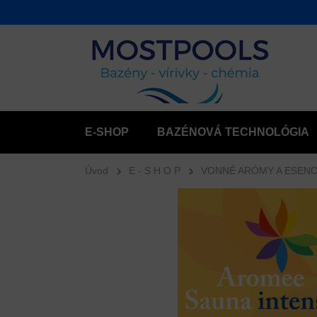
E-SHOP
BAZÉNOVÁ TECHNOLÓGIA
Úvod
E - S H O P
VONNÉ ARÓMY A ESENC