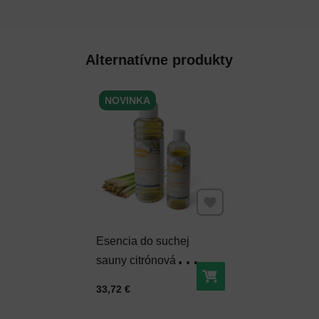
Alternatívne produkty
NOVINKA
Pridať k Obľúbeným
Esencia do suchej
sauny citrónová
tráva 1 l
Do košíka
Cena s DPH
33,72 €