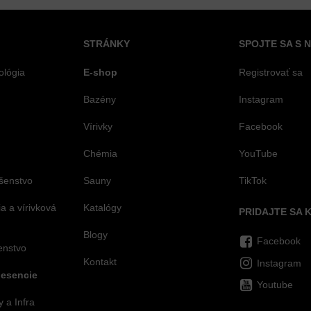
STRÁNKY
SPOJTE SA S 
ológia
E-shop
Registrovať sa
Bazény
Instagram
Vírivky
Facebook
Chémia
YouTube
šenstvo
Sauny
TikTok
 a vírivková
Katalógy
PRIDAJTE SA 
Blogy
Facebook
šenstvo
Kontakt
Instagram
 esencie
Youtube
 a Infra