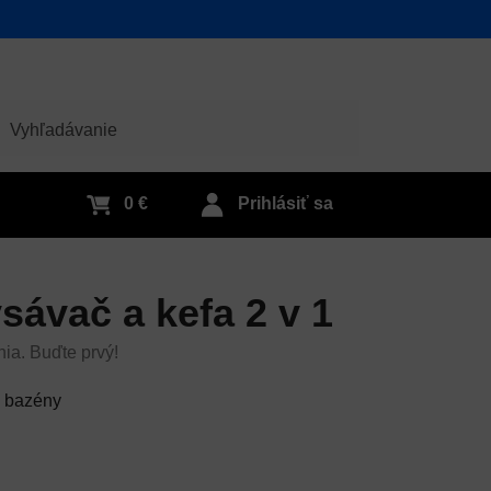
adať
0 €
Prihlásiť sa
ávač a kefa 2 v 1
nia. Buďte prvý!
e bazény