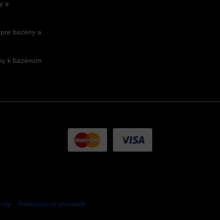
y a
 pre bazény a
nky k bazénom
nty
Reklamačný poriadok