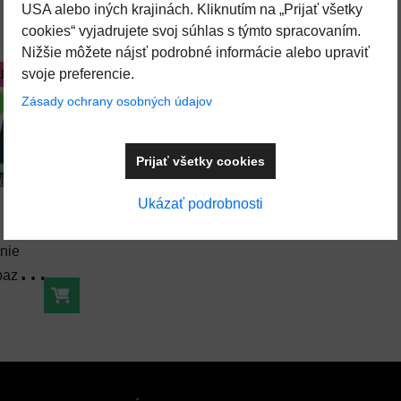
USA alebo iných krajinách. Kliknutím na „Prijať všetky
cookies“ vyjadrujete svoj súhlas s týmto spracovaním.
Nižšie môžete nájsť podrobné informácie alebo upraviť
svoje preferencie.
AME
Zásady ochrany osobných údajov
Prijať všetky cookies
Pridať k Obľúbeným
Ukázať podrobnosti
enie
bazéna,
ová kefa
Do košíka