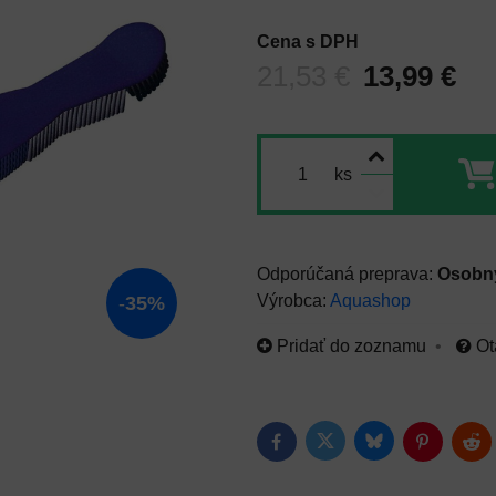
Cena s DPH
Pred zľavou:
21,53 €
13,99 €
ks
Osobný
Výrobca:
Aquashop
35%
Pridať do zoznamu
Ot
Bluesky
Twitter
Facebook
Pinterest
Red