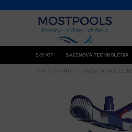
E-SHOP
BAZÉNOVÁ TECHNOLÓGIA
Úvod
E - S H O P
BAZÉNOVÉ PRÍSLUŠEN