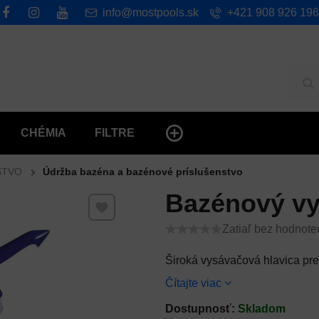
info@mostpools.sk
+421 908 926 196
Hľ
CHÉMIA
FILTRE
STVO
Údržba bazéna a bazénové príslušenstvo
Bazénový vys
Pridať k Obľúbeným
Zatiaľ bez hodnote
Široká vysávačová hlavica pr
Čítajte viac
Dostupnosť:
Skladom