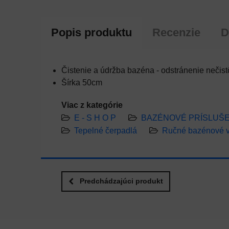
Popis produktu
Recenzie
D
Čistenie a údržba bazéna - odstránenie nečis
Šírka 50cm
Viac z kategórie
E - S H O P
BAZÉNOVÉ PRÍSLUŠ
Tepelné čerpadlá
Ručné bazénové 
Predchádzajúci produkt