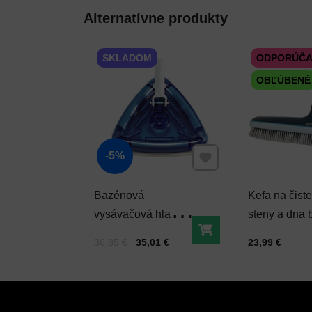
Alternatívne produkty
SKLADOM
ODPORÚČ
OBĽÚBENÉ
Pridať k Obľúbeným
5%
Bazénová
Kefa na čist
vysávačová hlavica
steny a dna 
TROJUHOLNIK
veľká bazén
Do košíka
Cena s DPH
Pred zľavou:
Cena s DPH
36,85 €
35,01 €
23,99 €
transparent
45 cm