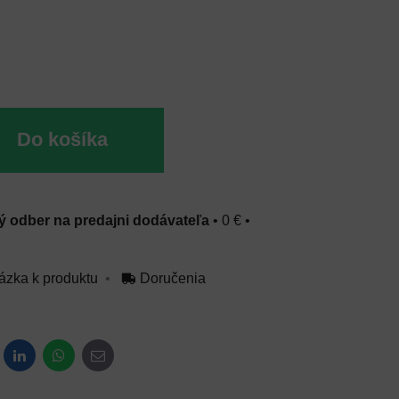
Do košíka
 odber na predajni dodávateľa
•
0 €
•
ázka k produktu
Doručenia
dit
LinkedIn
WhatsApp
E-mail