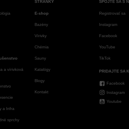
STRÁNKY
SPOJTE SA S 
ológia
E-shop
Registrovať sa
Bazény
Instagram
Vírivky
Facebook
Chémia
YouTube
lušenstvo
Sauny
TikTok
 a vírivková
Katalógy
PRIDAJTE SA 
Blogy
Facebook
šenstvo
Kontakt
Instagram
esencie
Youtube
 a Infra
dné sprchy