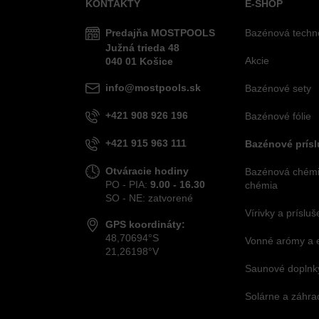
KONTAKTY
E-SHOP
Predajňa MOSTPOOLS
Bazénová techn
Južná
trieda
48
Akcie
040 01
Košice
info@mostpools.sk
Bazénové sety
+421 908 926 196
Bazénové fólie
+421 915 963 111
Bazénové prís
Otváracie hodiny
Bazénová chémia
PO - PIA:
9.00 - 16.30
chémia
SO - NE: zatvorené
Vírivky a príslu
GPS koordináty:
48,70694°S
Vonné arómy a 
21,26198°V
Saunové doplnky
Solárne a záhra