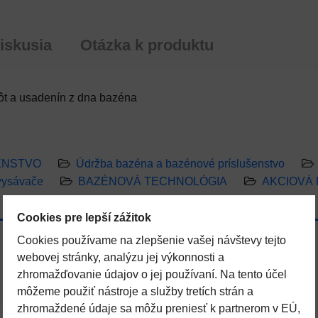
iskusia
Otázka k produktu
tôt a usadenín z dna bazéna
ENSTVO
Údržba bazéna a bazénové príslušenstvo
vysávače
BAZÉNOVÁ TECHNOLÓGIA
AKCIOVÁ
Cookies pre lepší zážitok
Cookies používame na zlepšenie vašej návštevy tejto
webovej stránky, analýzu jej výkonnosti a
zhromažďovanie údajov o jej používaní. Na tento účel
môžeme použiť nástroje a služby tretích strán a
zhromaždené údaje sa môžu preniesť k partnerom v EÚ,