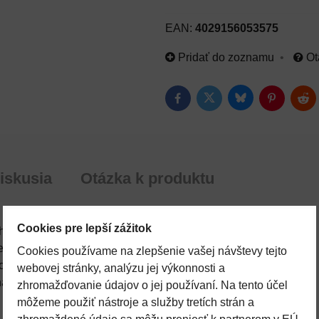
EAN:
4029156053575
Pridať do zoznamu
Ot
Bluesky
Twitter
Facebook
Pinterest
Red
iskusia
Otázka k produktu
Cookies pre lepší zážitok
uje silicu mentol.
ezodoračné účinky.
Cookies používame na zlepšenie vašej návštevy tejto
osových dutín.
webovej stránky, analýzu jej výkonnosti a
anie.
zhromažďovanie údajov o jej používaní. Na tento účel
môžeme použiť nástroje a služby tretích strán a