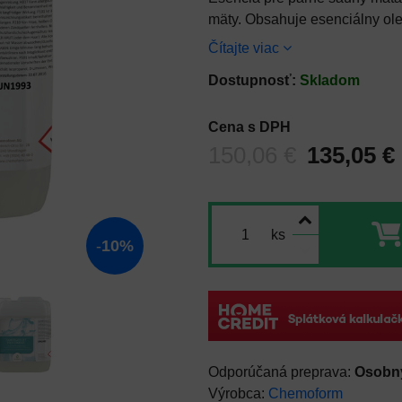
mäty. Obsahuje esenciálny olej
Čítajte viac
Dostupnosť:
Skladom
Cena s DPH
Pred zľavou:
150,06 €
135,05 €
ks
10%
Osobný
Výrobca:
Chemoform