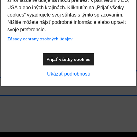
zhromaždené údaje sa môžu preniesť k partnerom v EÚ,
.
USA alebo iných krajinách. Kliknutím na „Prijať všetky
abín a parných sáun.
cookies“ vyjadrujete svoj súhlas s týmto spracovaním.
Nižšie môžete nájsť podrobné informácie alebo upraviť
svoje preferencie.
Zásady ochrany osobných údajov
Prijať všetky cookies
ENSTVO
Vonné arómy do parných sáun
Tepelné č
Ukázať podrobnosti
Y A ESENCIE