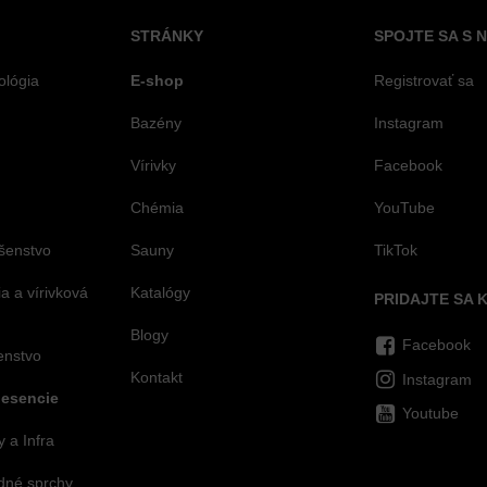
STRÁNKY
SPOJTE SA S 
ológia
E-shop
Registrovať sa
Bazény
Instagram
Vírivky
Facebook
Chémia
YouTube
šenstvo
Sauny
TikTok
 a vírivková
Katalógy
PRIDAJTE SA 
Blogy
Facebook
šenstvo
Kontakt
Instagram
 esencie
Youtube
 a Infra
dné sprchy