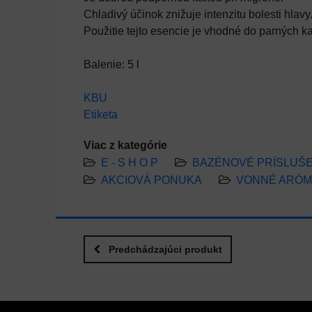
Chladivý účinok znižuje intenzitu bolesti hlavy
Použitie tejto esencie je vhodné do parných k
Balenie: 5 l
KBU
Etiketa
Viac z kategórie
E - S H O P
BAZÉNOVÉ PRÍSLUŠ
AKCIOVÁ PONUKA
VONNÉ ARÓM
Predchádzajúci produkt