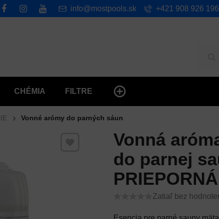
info@mostpools.sk
+421 908 926 196
Hľ
CHÉMIA
FILTRE
IE
Vonné arómy do parných sáun
Vonná aróma
Pridať k Obľúbeným
do parnej s
PRIEPORNÁ 
Zatiaľ bez hodnote
Esencia pre parné sauny mäta 