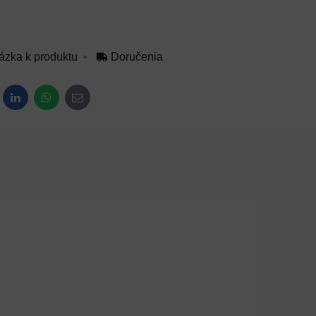
ázka k produktu
Doručenia
dit
LinkedIn
WhatsApp
E-mail