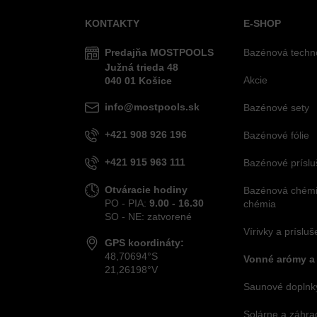
KONTAKTY
E-SHOP
Predajňa MOSTPOOLS
Bazénová techn
Južná
trieda
48
Akcie
040 01
Košice
info@mostpools.sk
Bazénové sety
+421 908 926 196
Bazénové fólie
+421 915 963 111
Bazénové príslu
Otváracie hodiny
Bazénová chémia
PO - PIA:
9.00 - 16.30
chémia
SO - NE: zatvorené
Vírivky a príslu
GPS koordináty:
48,70694°S
Vonné arómy a
21,26198°V
Saunové doplnky
Solárne a záhra