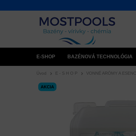
E-SHOP
BAZÉNOVÁ TECHNOLÓGIA
Úvod
E - S H O P
VONNÉ ARÓMY A ESENC
AKCIA