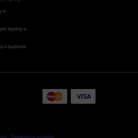
y a
 pre bazény a
nky k bazénom
nty
Reklamačný poriadok