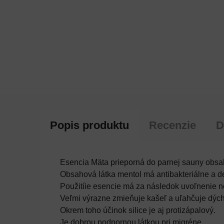
Popis produktu
Recenzie
D
Esencia Mäta prieporná do parnej sauny obsah
Obsahová látka mentol má antibakteriálne a d
Použitíie esencie má za následok uvoľnenie n
Veľmi výrazne zmieňuje kašeľ a uľahčuje dých
Okrem toho účinok silice je aj protizápalový.
Je dobrou podpornou látkou pri migréne.