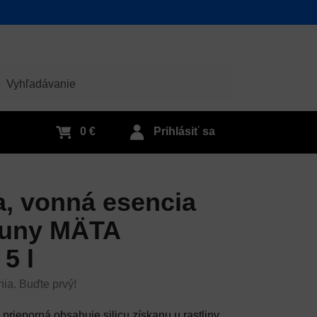
adať
0 €
Prihlásiť sa
, vonná esencia
auny MÄTA
5 l
nia. Buďte prvý!
prieporná obsahuje silicu získanu u rastliny