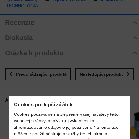
TECHNOLÓGIA
Recenzie
Hodnotenie produktu
Diskusia
Zatiaľ bez hodnotenia. Buďte prvý!
Komentáre k produktu
Otázka k produktu
Pridať recenziu
Zatiaľ nie sú žiadne komentáre! Buďte prvý!
Nová otázka k produktu
Nový komentár
MENO
Predchádzajúci produkt
Nasledujúci produkt
VÁŠ E-MAIL
Alternatívne produkty
Cookies pre lepší zážitok
Cookies používame na zlepšenie vašej návštevy tejto
webovej stránky, analýzu jej výkonnosti a
VAŠA OTÁZKA K PRODUKTU
zhromažďovanie údajov o jej používaní. Na tento účel
môžeme použiť nástroje a služby tretích strán a