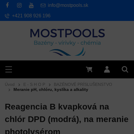
info@mostpools.sk
+421 908 926 196
Hľadať
Menu
0 €
Prihlásiť 
Vyh
Úvod
E - S H O P
BAZÉNOVÉ PRÍSLUŠENSTVO
Meranie pH, chlóru, kyslíka a alkality
Reagencia B kvapková na
chlór DPD (modrá), na meranie
photolysérom