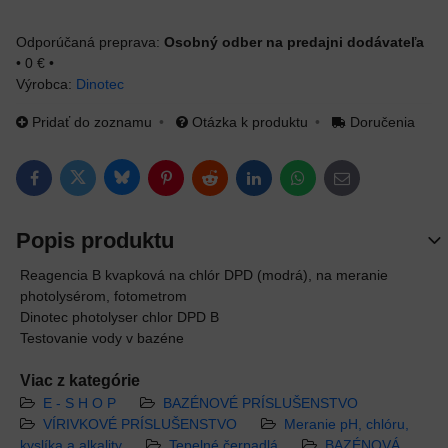
Osobný odber na predajni dodávateľa
•
0 €
•
Výrobca:
Dinotec
Pridať do zoznamu
Otázka k produktu
Doručenia
Bluesky
Twitter
Facebook
Pinterest
Reddit
LinkedIn
WhatsApp
E-mail
Popis produktu
Reagencia B kvapková na chlór DPD (modrá), na meranie
photolysérom, fotometrom
Dinotec photolyser chlor DPD B
Testovanie vody v bazéne
Viac z kategórie
E - S H O P
BAZÉNOVÉ PRÍSLUŠENSTVO
VÍRIVKOVÉ PRÍSLUŠENSTVO
Meranie pH, chlóru,
kyslíka a alkality
Tepelné čerpadlá
BAZÉNOVÁ