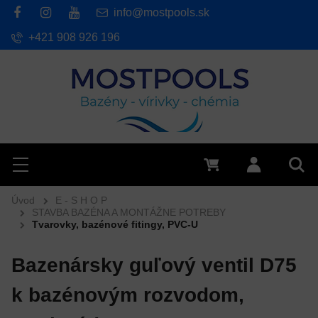
info@mostpools.sk
+421 908 926 196
Hľadať
Menu
0 €
Prihlásiť 
Vyh
Úvod
E - S H O P
STAVBA BAZÉNA A MONTÁŽNE POTREBY
Tvarovky, bazénové fitingy, PVC-U
Bazenársky guľový ventil D75
k bazénovým rozvodom,