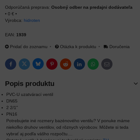
Osobný odber na predajni dodávateľa
•
0 €
•
Výrobca:
hidroten
EAN:
1939
Pridať do zoznamu
Otázka k produktu
Doručenia
Bluesky
Twitter
Facebook
Pinterest
Reddit
LinkedIn
WhatsApp
E-mail
Popis produktu
PVC-U uzatvárací ventil
DN65
2 2/1"
PN16
Potrebujete iné rozmery bazénového ventilu? V ponuke máme
niekoľko druhov ventilov, od rôznych výrobcov. Môžete si teda
vybrať aj podľa vášho rozpočtu....