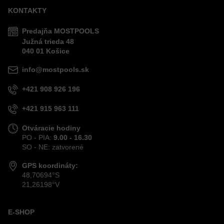
KONTAKTY
Predajňa MOSTPOOLS
Južná
trieda
48
040 01
Košice
info@mostpools.sk
+421 908 926 196
+421 915 963 111
Otváracie hodiny
PO - PIA:
9.00 - 16.30
SO - NE: zatvorené
GPS koordináty:
48,70694°S
21,26198°V
E-SHOP