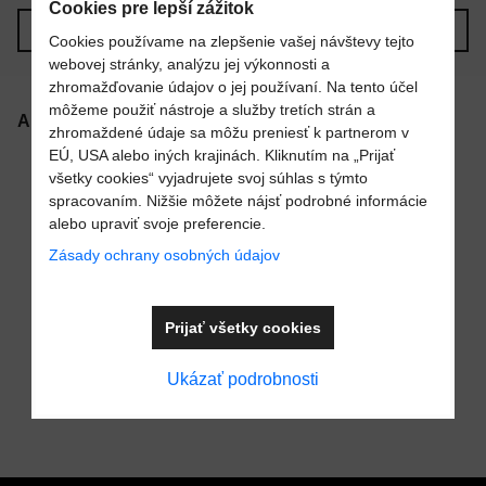
Cookies pre lepší zážitok
Nový komentár
MENO
Predchádzajúci produkt
Nasledujúci produkt
Cookies používame na zlepšenie vašej návštevy tejto
webovej stránky, analýzu jej výkonnosti a
zhromažďovanie údajov o jej používaní. Na tento účel
VÁŠ E-MAIL
môžeme použiť nástroje a služby tretích strán a
Alternatívne produkty
zhromaždené údaje sa môžu preniesť k partnerom v
EÚ, USA alebo iných krajinách. Kliknutím na „Prijať
všetky cookies“ vyjadrujete svoj súhlas s týmto
VAŠA OTÁZKA K PRODUKTU
spracovaním. Nižšie môžete nájsť podrobné informácie
alebo upraviť svoje preferencie.
Zásady ochrany osobných údajov
Pridať k Obľúbeným
Prijať všetky cookies
Príruba
Odoslať
mechanického
Ukázať podrobnosti
Do košíka
tesnenia pre
Cena s DPH
99,42 €
protiprúdové
čerpadlo Astral