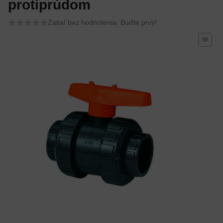
protiprúdom
Zatiaľ bez hodnotenia. Buďte prvý!
Pridať 