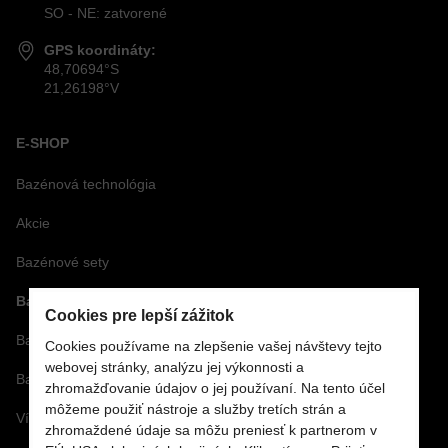
SO - NE: zatvorené
GPS koordináty:
48,70694°S
21,26198°V
E-SHOP
Bazénová technológia
Akcie
Bazénové sety
Bazénové fólie
Cookies pre lepší zážitok
Bazénové príslušenstvo
Cookies používame na zlepšenie vašej návštevy tejto
webovej stránky, analýzu jej výkonnosti a
Bazénová chémia a vírivková chémia
zhromažďovanie údajov o jej používaní. Na tento účel
môžeme použiť nástroje a služby tretích strán a
Vírivky a príslušenstvo
zhromaždené údaje sa môžu preniesť k partnerom v