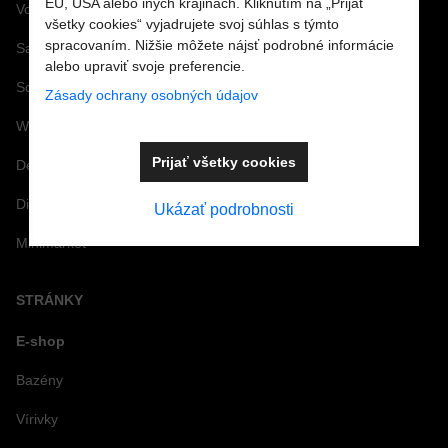
EÚ, USA alebo iných krajinách. Kliknutím na „Prijať
Vonné arómy a esencie
všetky cookies“ vyjadrujete svoj súhlas s týmto
spracovaním. Nižšie môžete nájsť podrobné informácie
Saunové doplnky a Infra
alebo upraviť svoje preferencie.
Solárne a záhradné sprchy
Zásady ochrany osobných údajov
Wellness doplnky a príslušenstvo
Prijať všetky cookies
Dezinfekcia nôh pre bazény a kúpaliská
Dizajnové doplnky k bazénom
Ukázať podrobnosti
Minimarket
STRÁNKY
E-shop
Bazény
Vírivky