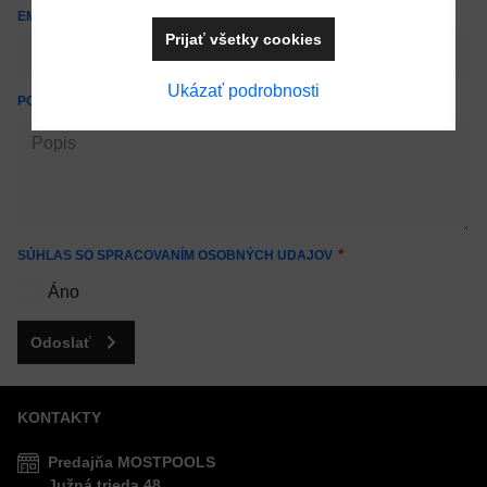
EMAILOVÁ ADRESA
Prijať všetky cookies
Ukázať podrobnosti
POPIS
SÚHLAS SO SPRACOVANÍM OSOBNÝCH UDAJOV
Áno
Odoslať
KONTAKTY
Predajňa MOSTPOOLS
Južná
trieda
48