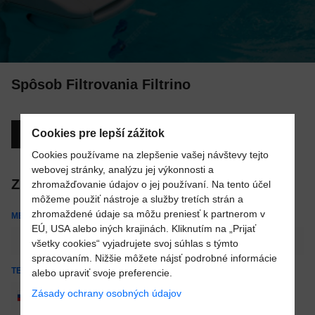
Spôsob Filtrovania Filtrino
Cookies pre lepší zážitok
Pozrieť KATALÓG
Cookies používame na zlepšenie vašej návštevy tejto
webovej stránky, analýzu jej výkonnosti a
Získajte cenovú ponuku:
zhromažďovanie údajov o jej používaní. Na tento účel
môžeme použiť nástroje a služby tretích strán a
zhromaždené údaje sa môžu preniesť k partnerom v
MENO
EÚ, USA alebo iných krajinách. Kliknutím na „Prijať
všetky cookies“ vyjadrujete svoj súhlas s týmto
spracovaním. Nižšie môžete nájsť podrobné informácie
TELEFÓN
alebo upraviť svoje preferencie.
Zásady ochrany osobných údajov
+421