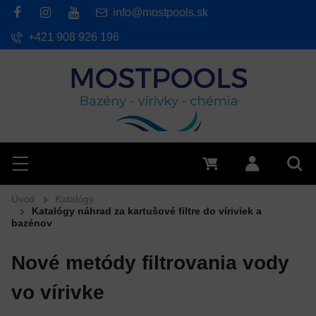
info@mostpools.sk
+421 908 926 196
Hľadať
Menu
0 €
Prihlásiť 
Vyh
Úvod
Katalógy
Katalógy náhrad za kartušové filtre do víriviek a
bazénov
Nové metódy filtrovania vody
vo vírivke