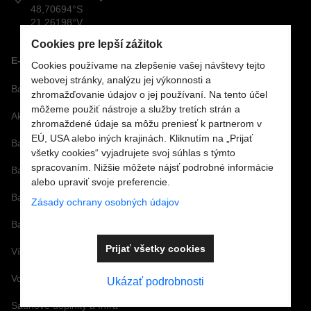
48,70694°S
21,26198°V
Cookies pre lepší zážitok
E-SHOP
Cookies používame na zlepšenie vašej návštevy tejto
webovej stránky, analýzu jej výkonnosti a
Bazénová technológia
zhromažďovanie údajov o jej používaní. Na tento účel
môžeme použiť nástroje a služby tretích strán a
Akcie
zhromaždené údaje sa môžu preniesť k partnerom v
EÚ, USA alebo iných krajinách. Kliknutím na „Prijať
Bazénové sety
všetky cookies“ vyjadrujete svoj súhlas s týmto
spracovaním. Nižšie môžete nájsť podrobné informácie
Bazénové fólie
alebo upraviť svoje preferencie.
Bazénové príslušenstvo
Zásady ochrany osobných údajov
Bazénová chémia a vírivková chémia
Prijať všetky cookies
Vírivky a príslušenstvo
Vonné arómy a esencie
Ukázať podrobnosti
Saunové doplnky a Infra