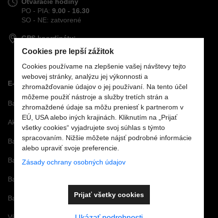
Otváracie hodiny
PO - PIA:
9.00 - 16.30
SO - NE: zatvorené
GPS koordináty:
48,70694°S
Cookies pre lepší zážitok
21,26198°V
Cookies používame na zlepšenie vašej návštevy tejto
webovej stránky, analýzu jej výkonnosti a
E-SHOP
zhromažďovanie údajov o jej používaní. Na tento účel
môžeme použiť nástroje a služby tretích strán a
Bazénová technológia
zhromaždené údaje sa môžu preniesť k partnerom v
EÚ, USA alebo iných krajinách. Kliknutím na „Prijať
Akcie
všetky cookies“ vyjadrujete svoj súhlas s týmto
spracovaním. Nižšie môžete nájsť podrobné informácie
Bazénové sety
alebo upraviť svoje preferencie.
Bazénové fólie
Zásady ochrany osobných údajov
Bazénové príslušenstvo
Prijať všetky cookies
Bazénová chémia a vírivková chémia
Vírivky a príslušenstvo
Ukázať podrobnosti