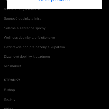
Vonné arómy a esencie
Saunové doplnky a Infra
Solárne a záhradné sprchy
Wellness doplnky a príslušenstvo
Dezinfekcia nôh pre bazény a kúpaliská
Dizajnové doplnky k bazénom
Minimarket
STRÁNKY
E-shop
Bazény
Vírivky