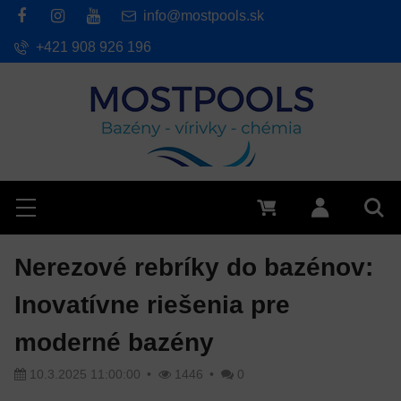
info@mostpools.sk
+421 908 926 196
Hľadať
Menu
0 €
Prihlásiť 
Vyh
Nerezové rebríky do bazénov:
Inovatívne riešenia pre
moderné bazény
10.3.2025 11:00:00
1446
0