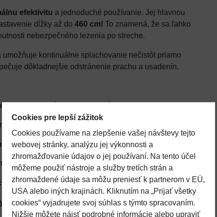
lnu efektivitu
a jednoduché používanie. Jej hlavnou
nastavenie dĺžky až do
460 cm!
To znamená, že sa ľahko
nutnosti nebezpečného lezenia po streche.
rá umožňuje kontinuálne splachovanie nečistôt priamo
zpečuje dôkladnejšie odstránenie prachu a usadenín.
 do 460 cm, ideálna pre vysoké strechy
Cookies pre lepší zážitok
ami, šetrná k povrchu solárnych panelov
Cookies používame na zlepšenie vašej návštevy tejto
ie kefy pod rôznymi uhlami pre dôkladnejšie čistenie
webovej stránky, analýzu jej výkonnosti a
zhromažďovanie údajov o jej používaní. Na tento účel
rátu, ktorý pomáha efektívne odstraňovať nečistoty
môžeme použiť nástroje a služby tretích strán a
zhromaždené údaje sa môžu preniesť k partnerom v EÚ,
čuje pohodlné a bezpečné uchopenie
USA alebo iných krajinách. Kliknutím na „Prijať všetky
čistíte aj vysoké solárne panely alebo iné ťažko
cookies“ vyjadrujete svoj súhlas s týmto spracovaním.
Nižšie môžete nájsť podrobné informácie alebo upraviť