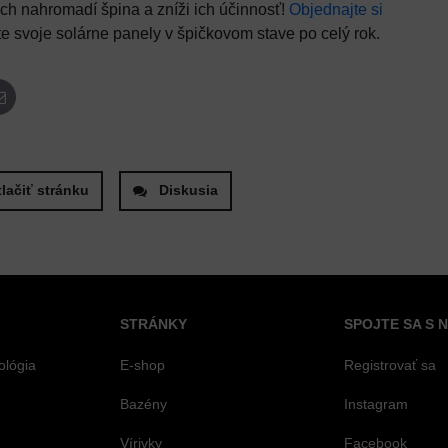
ch nahromadí špina a zníži ich účinnosť!
Objednajte si
e svoje solárne panely v špičkovom stave po celý rok.
App
E-mail
tlačiť stránku
Diskusia
STRÁNKY
SPOJTE SA S 
ológia
E-shop
Registrovať sa
Bazény
Instagram
Vírivky
Facebook