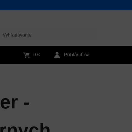
adať
0 €
Prihlásiť sa
er -
árnych