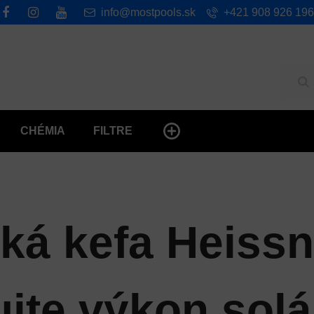
info@mostpools.sk
+421 908 926 196
Hľ
CHÉMIA
FILTRE
ká kefa Heissn
jte výkon sol