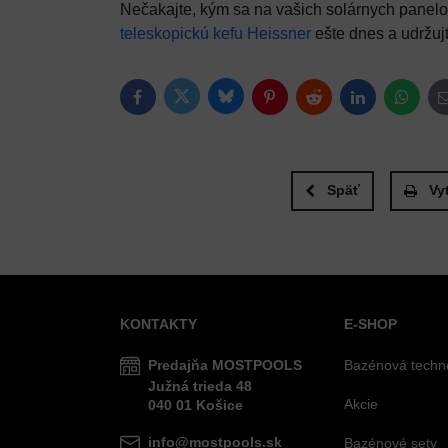
Nečakajte, kým sa na vašich solárnych panelo
teleskopickú kefu Heissner
ešte dnes a udržujt
Bluesky
Twitter
Facebook
Pinterest
Reddit
LinkedIn
Whats
Späť
Vy
KONTAKTY
E-SHOP
Predajňa MOSTPOOLS
Bazénová techn
Južná
trieda
48
Akcie
040 01
Košice
info@mostpools.sk
Bazénové sety