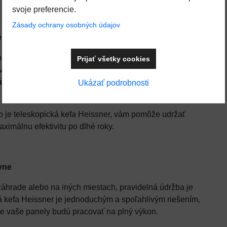
svoje preferencie.
Zásady ochrany osobných údajov
lov dôležité?
eloch môžu hromadiť prach, peľ, vtáčí trus a ďalšie
Prijať všetky cookies
ovať slnečné žiarenie. Výskumy ukazujú, že
nečistené
účinnosti ročne
, čo znamená nižšiu produkciu energie a
Ukázať podrobnosti
ako je teleskopická kefa Heissner, vám pomôže udržať
ximálnu efektivitu po dlhé roky.
ívne
záhrade alebo na iných miestach, pravidelná údržba je
ká kefa Heissner je jednoduchým a spoľahlivým riešením,
že vaše panely budú pracovať na plný výkon.