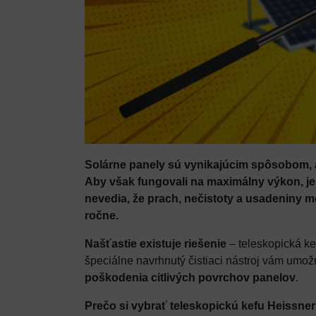
Solárne panely sú vynikajúcim spôsobom, ak
Aby však fungovali na maximálny výkon, je 
nevedia, že prach, nečistoty a usadeniny m
ročne.
Našťastie existuje riešenie
– teleskopická ke
špeciálne navrhnutý čistiaci nástroj vám umož
poškodenia citlivých povrchov panelov
.
Prečo si vybrať teleskopickú kefu Heissne