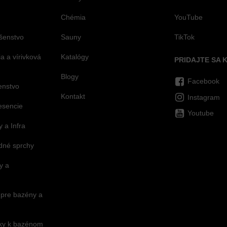
Chémia
YouTube
šenstvo
Sauny
TikTok
 a vírivková
Katalógy
PRIDAJTE SA 
Blogy
Facebook
šenstvo
Kontakt
Instagram
esencie
Youtube
 a Infra
dné sprchy
y a
 pre bazény a
nky k bazénom