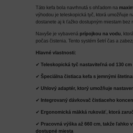
Táto kefa bola navrhnutá s ohľadom na
maximá
výhodou je teleskopická tyč, ktorá umožňuje 
dostanete aj k ťažko dostupným miestam bez 
Navyše je vybavená
prípojkou na vodu
, kto
počas čistenia. Tento systém šetrí čas a zabe
Hlavné vlastnosti:
✔
Teleskopická tyč nastaviteľná od 130 cm
✔
Špeciálna čistiaca kefa s jemnými štetin
✔
Uhlový adaptér, ktorý umožňuje nastaven
✔
Integrovaný dávkovač čistiaceho koncent
✔
Ergonomická mäkká rukoväť, ktorá zaru
✔
Pracovná výška až 660 cm, takže ľahko vy
dostupné miesta