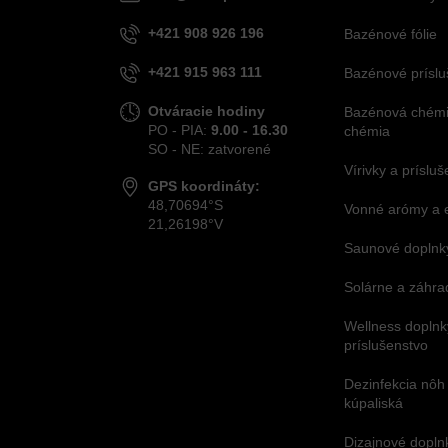
+421 908 926 196
Bazénové fólie
+421 915 963 111
Bazénové príslu
Otváracie hodiny
Bazénová chémia
PO - PIA:
9.00 - 16.30
chémia
SO - NE: zatvorené
Vírivky a príslu
GPS koordináty:
48,70694°S
Vonné arómy a 
21,26198°V
Saunové doplnky
Solárne a záhra
Wellness doplnk
príslušenstvo
Dezinfekcia nôh
kúpaliská
Dizajnové dopl