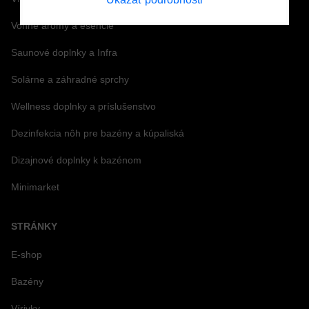
Vonné arómy a esencie
Saunové doplnky a Infra
Solárne a záhradné sprchy
Wellness doplnky a príslušenstvo
Dezinfekcia nôh pre bazény a kúpaliská
Dizajnové doplnky k bazénom
Minimarket
STRÁNKY
E-shop
Bazény
Vírivky