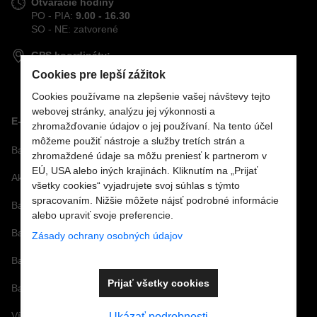
Otváracie hodiny
PO - PIA:
9.00 - 16.30
SO - NE: zatvorené
GPS koordináty:
48,70694°S
Cookies pre lepší zážitok
21,26198°V
Cookies používame na zlepšenie vašej návštevy tejto
webovej stránky, analýzu jej výkonnosti a
E-SHOP
zhromažďovanie údajov o jej používaní. Na tento účel
môžeme použiť nástroje a služby tretích strán a
Bazénová technológia
zhromaždené údaje sa môžu preniesť k partnerom v
EÚ, USA alebo iných krajinách. Kliknutím na „Prijať
Akcie
všetky cookies“ vyjadrujete svoj súhlas s týmto
spracovaním. Nižšie môžete nájsť podrobné informácie
Bazénové sety
alebo upraviť svoje preferencie.
Bazénové fólie
Zásady ochrany osobných údajov
Bazénové príslušenstvo
Prijať všetky cookies
Bazénová chémia a vírivková chémia
Vírivky a príslušenstvo
Ukázať podrobnosti