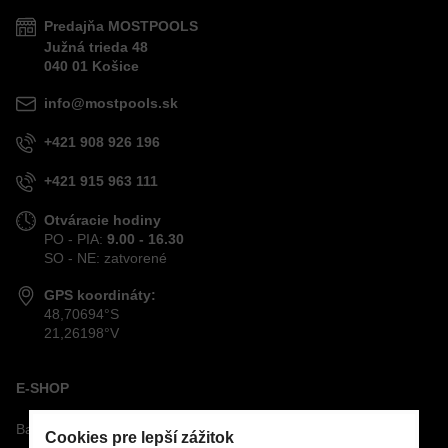
Predajňa MOSTPOOLS
Južná
trieda
48
040 01
Košice
info@mostpools.sk
+421 908 926 196
+421 915 963 111
Otváracie hodiny
PO - PIA:
9.00 - 16.30
SO - NE: zatvorené
GPS koordináty:
48,70694°S
21,26198°V
E-SHOP
Bazénová technológia
Cookies pre lepší zážitok