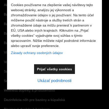
Akcie
Cookies používame na zlepšenie vašej návštevy tejto
webovej stránky, analýzu jej výkonnosti a
Bazénové sety
zhromažďovanie údajov o jej používaní. Na tento účel
môžeme použiť nástroje a služby tretích strán a
Bazénové fólie
zhromaždené údaje sa môžu preniesť k partnerom v
EÚ, USA alebo iných krajinách. Kliknutím na „Prijať
Bazénové príslušenstvo
všetky cookies“ vyjadrujete svoj súhlas s týmto
spracovaním. Nižšie môžete nájsť podrobné informácie
Bazénová chémia a vírivková chémia
alebo upraviť svoje preferencie.
Vírivky a príslušenstvo
Zásady ochrany osobných údajov
Vonné arómy a esencie
Prijať všetky cookies
Saunové doplnky a Infra
Ukázať podrobnosti
Solárne a záhradné sprchy
Wellness doplnky a príslušenstvo
Dezinfekcia nôh pre bazény a kúpaliská