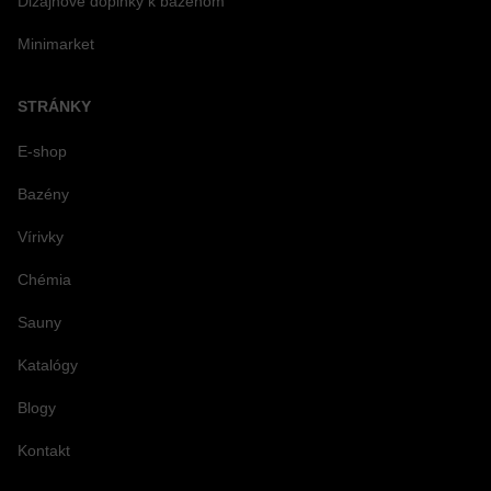
Dizajnové doplnky k bazénom
Minimarket
STRÁNKY
E-shop
Bazény
Vírivky
Chémia
Sauny
Katalógy
Blogy
Kontakt