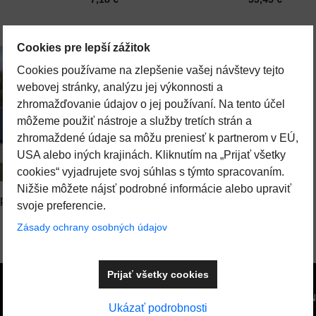
ubí
dĺžkou 5m
Cookies pre lepší zážitok
SKLADOM
Cookies používame na zlepšenie vašej návštevy tejto
webovej stránky, analýzu jej výkonnosti a
zhromažďovanie údajov o jej používaní. Na tento účel
môžeme použiť nástroje a služby tretích strán a
zhromaždené údaje sa môžu preniesť k partnerom v EÚ,
USA alebo iných krajinách. Kliknutím na „Prijať všetky
Pridať k Obľúbeným
Pridať k Obľúbeným
21%
cookies“ vyjadrujete svoj súhlas s týmto spracovaním.
Nižšie môžete nájsť podrobné informácie alebo upraviť
 plachta
Zimná krycia plachta
svoje preferencie.
 s Ø
CIPR351 s Ø 440
Zásady ochrany osobných údajov
Do košíka
Do košíka
Cena s DPH
Pred zľavou:
 €
63,55 €
50,23 €
mm
Prijať všetky cookies
STRÁNKY
SPOJTE SA S 
Ukázať podrobnosti