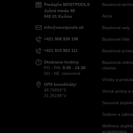
Predajňa MOSTPOOLS
Bazénová techn
Južná
trieda
48
Akcie
040 01
Košice
info@mostpools.sk
Bazénové sety
+421 908 926 196
Bazénové fólie
+421 915 963 111
Bazénové príslu
Otváracie hodiny
Bazénová chémia
PO - PIA:
9.00 - 16.30
chémia
SO - NE: zatvorené
Vírivky a príslu
GPS koordináty:
48,70694°S
Vonné arómy a 
21,26198°V
Saunové doplnky
Solárne a záhra
Wellness doplnk
príslušenstvo