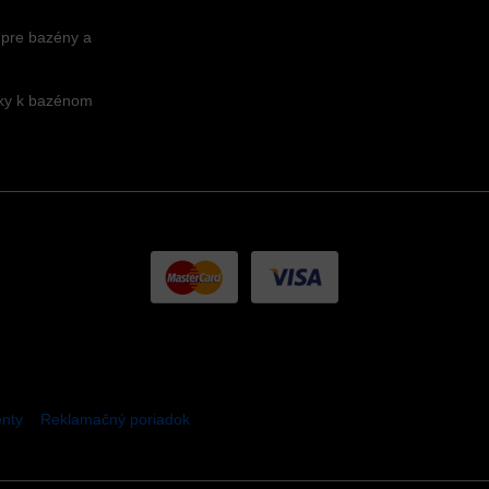
 pre bazény a
nky k bazénom
nty
Reklamačný poriadok