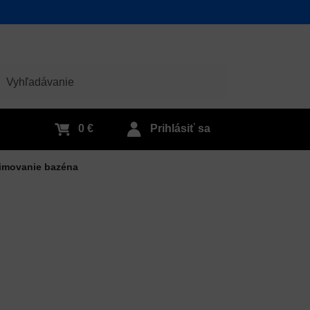
adať
0 €
Prihlásiť sa
imovanie bazéna