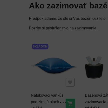
Ako zazimovať bazén
Predpokladáme, že ste si Váš bazén cez leto n
Pozrite si príslušenstvo na zazimovanie ...
SKLADOM
Pridať k Obľúbeným
Nafukovací vankúš
Bazénová zát
pod zimnú plachtu
zazimovacia 
Do košíka
Cena s DPH
Cena s DPH
14,35 €
od 4,43 €