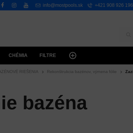
info@mostpools.sk
+421 908 926 196
Hľ
CHÉMIA
FILTRE
AZÉNOVÉ RIEŠENIA
Rekonštrukcia bazénov, výmena fólie
Zaz
ie bazéna