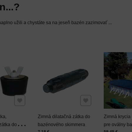
...?
aplno užili a chystáte sa na jeseň bazén zazimovať ...
Pridať k Obľúbeným
Pridať k Obľúbeným
ka,
Zimná dilatačná zátka do
Zimná krycia 
zátka do
bazénového skimmera
pre oválny b
Cena s DPH
Cena s DPH
7,18 €
59,45 €