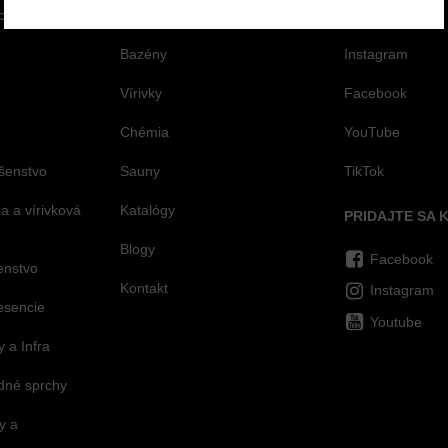
ológia
E-shop
Registrovať sa
Bazény
Instagram
Vírivky
Facebook
Chémia
YouTube
šenstvo
Sauny
TikTok
 a vírivková
Katalógy
PRIDAJTE SA 
Blogy
Facebook
šenstvo
Kontakt
Instagram
esencie
Youtube
 a Infra
dné sprchy
y a