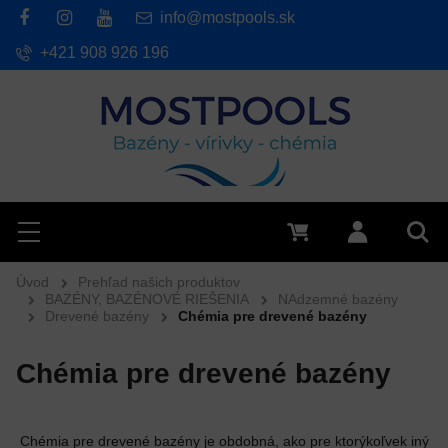
info@mostpools.sk
+421 908 926 196
Hľadať
Menu
0 €
Prihlásiť 
Vyh
Úvod
Prehľad našich produktov
BAZÉNY, BAZÉNOVÉ RIEŠENIA
NAdzemné bazény
Drevené bazény
Chémia pre drevené bazény
Chémia pre drevené bazény
Chémia pre drevené bazény je obdobná, ako pre ktorýkoľvek iný