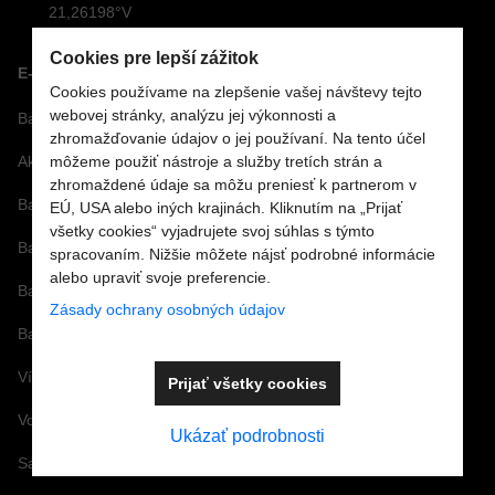
21,26198°V
Cookies pre lepší zážitok
E-SHOP
Cookies používame na zlepšenie vašej návštevy tejto
webovej stránky, analýzu jej výkonnosti a
Bazénová technológia
zhromažďovanie údajov o jej používaní. Na tento účel
Akcie
môžeme použiť nástroje a služby tretích strán a
zhromaždené údaje sa môžu preniesť k partnerom v
Bazénové sety
EÚ, USA alebo iných krajinách. Kliknutím na „Prijať
všetky cookies“ vyjadrujete svoj súhlas s týmto
Bazénové fólie
spracovaním. Nižšie môžete nájsť podrobné informácie
alebo upraviť svoje preferencie.
Bazénové príslušenstvo
Zásady ochrany osobných údajov
Bazénová chémia a vírivková chémia
Vírivky a príslušenstvo
Prijať všetky cookies
Vonné arómy a esencie
Ukázať podrobnosti
Saunové doplnky a Infra