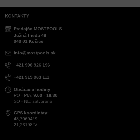
KONTAKTY
Predajňa MOSTPOOLS
Južná
trieda
48
040 01
Košice
info@mostpools.sk
+421 908 926 196
+421 915 963 111
Otváracie hodiny
PO - PIA:
9.00 - 16.30
SO - NE: zatvorené
GPS koordináty:
48,70694°S
21,26198°V