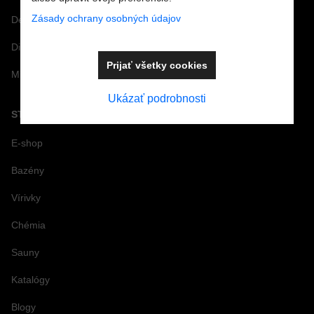
Zásady ochrany osobných údajov
Dezinfekcia nôh pre bazény a kúpaliská
Dizajnové doplnky k bazénom
Prijať všetky cookies
Minimarket
Ukázať podrobnosti
STRÁNKY
E-shop
Bazény
Vírivky
Chémia
Sauny
Katalógy
Blogy