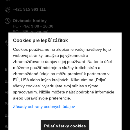
+421 915 963 111
Otváracie hodiny
PO - PIA:
9.00 - 16.30
SO - NE: zatvorené
Cookies pre lepší zážitok
GPS koordináty:
48,70694°S
Cookies používame na zlepšenie vašej návštevy tejto
21,26198°V
webovej stránky, analýzu jej výkonnosti a
zhromažďovanie údajov o jej používaní. Na tento účel
môžeme použiť nástroje a služby tretích strán a
E-SHOP
zhromaždené údaje sa môžu preniesť k partnerom v
EÚ, USA alebo iných krajinách. Kliknutím na „Prijať
Bazénová technológia
všetky cookies“ vyjadrujete svoj súhlas s týmto
spracovaním. Nižšie môžete nájsť podrobné informácie
Akcie
alebo upraviť svoje preferencie.
Bazénové sety
Zásady ochrany osobných údajov
Bazénové fólie
Prijať všetky cookies
Bazénové príslušenstvo