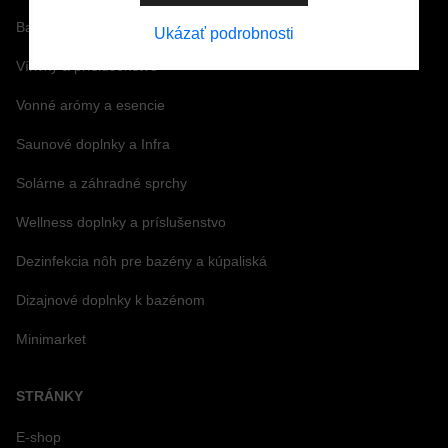
Bazénová chémia a vírivková chémia
Ukázať podrobnosti
Vírivky a príslušenstvo
Vonné arómy a esencie
Saunové doplnky a Infra
Solárne a záhradné sprchy
Wellness doplnky a príslušenstvo
Dezinfekcia nôh pre bazény a kúpaliská
Dizajnové doplnky k bazénom
Minimarket
STRÁNKY
E-shop