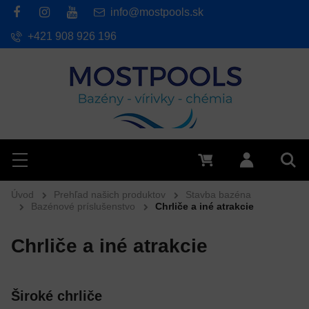
info@mostpools.sk
+421 908 926 196
Hľadať
Menu
0 €
Prihlásiť 
Vyh
Úvod
Prehľad našich produktov
Stavba bazéna
Bazénové príslušenstvo
Chrliče a iné atrakcie
Chrliče a iné atrakcie
Široké chrliče