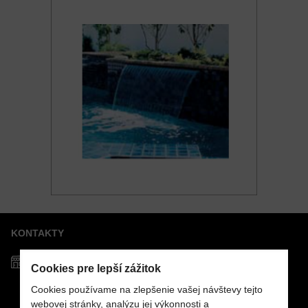
KONTAKTY
Predajňa MOSTPOOLS
Cookies pre lepší zážitok
Južná
trieda
48
040 01
Košice
Cookies používame na zlepšenie vašej návštevy tejto
webovej stránky, analýzu jej výkonnosti a