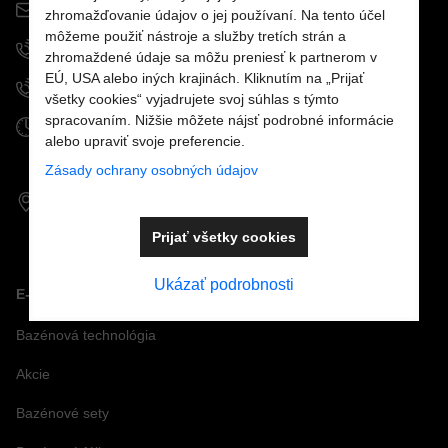
info@mostpools.sk
zhromažďovanie údajov o jej používaní. Na tento účel
môžeme použiť nástroje a služby tretích strán a
+421 908 926 196
zhromaždené údaje sa môžu preniesť k partnerom v
EÚ, USA alebo iných krajinách. Kliknutím na „Prijať
+421 915 963 111
všetky cookies“ vyjadrujete svoj súhlas s týmto
spracovaním. Nižšie môžete nájsť podrobné informácie
Otváracie hodiny
alebo upraviť svoje preferencie.
PO - PIA:
9.00 - 16.30
SO - NE: zatvorené
Zásady ochrany osobných údajov
GPS koordináty:
48,70694°S
Prijať všetky cookies
21,26198°V
Ukázať podrobnosti
E-SHOP
Bazénová technológia
Akcie
Bazénové sety