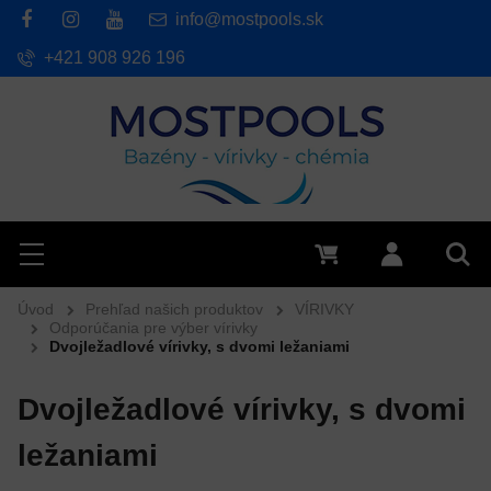
info@mostpools.sk
+421 908 926 196
Hľadať
Menu
0 €
Prihlásiť 
Vyh
Úvod
Prehľad našich produktov
VÍRIVKY
Odporúčania pre výber vírivky
Dvojležadlové vírivky, s dvomi ležaniami
Dvojležadlové vírivky, s dvomi
ležaniami