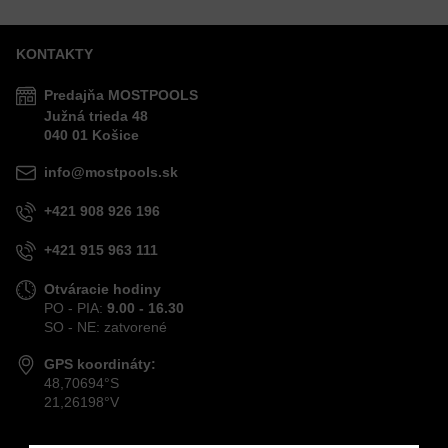
KONTAKTY
Predajňa MOSTPOOLS
Južná
trieda
48
040 01
Košice
info@mostpools.sk
+421 908 926 196
+421 915 963 111
Otváracie hodiny
PO - PIA:
9.00 - 16.30
SO - NE: zatvorené
GPS koordináty:
48,70694°S
21,26198°V