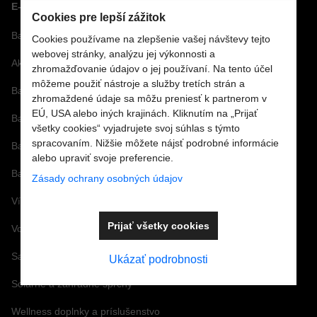
E-SHOP
Cookies pre lepší zážitok
Bazénová technológia
Cookies používame na zlepšenie vašej návštevy tejto
webovej stránky, analýzu jej výkonnosti a
Akcie
zhromažďovanie údajov o jej používaní. Na tento účel
môžeme použiť nástroje a služby tretích strán a
Bazénové sety
zhromaždené údaje sa môžu preniesť k partnerom v
EÚ, USA alebo iných krajinách. Kliknutím na „Prijať
Bazénové fólie
všetky cookies“ vyjadrujete svoj súhlas s týmto
spracovaním. Nižšie môžete nájsť podrobné informácie
Bazénové príslušenstvo
alebo upraviť svoje preferencie.
Bazénová chémia a vírivková chémia
Zásady ochrany osobných údajov
Vírivky a príslušenstvo
Prijať všetky cookies
Vonné arómy a esencie
Saunové doplnky a Infra
Ukázať podrobnosti
Solárne a záhradné sprchy
Wellness doplnky a príslušenstvo