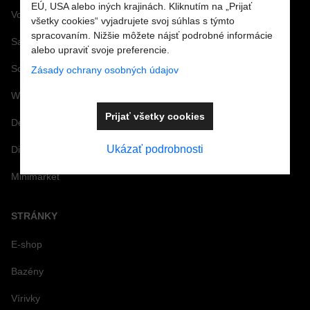
EÚ, USA alebo iných krajinách. Kliknutím na „Prijať
Vonné arómy a esencie
všetky cookies“ vyjadrujete svoj súhlas s týmto
spracovaním. Nižšie môžete nájsť podrobné informácie
Saunové doplnky a Infra
alebo upraviť svoje preferencie.
Solárne a záhradné sprchy
Zásady ochrany osobných údajov
Wellness doplnky a príslušenstvo
Prijať všetky cookies
Dezinfekcia nôh pre bazény a kúpaliská
Ukázať podrobnosti
Dizajnové doplnky k bazénom
Minimarket
STRÁNKY
E-shop
Bazény
Vírivky