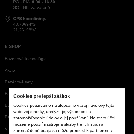
PO - PIA:
9.00 - 16.30
SO - NE: zatvorené
GPS koordináty:
48,70694°S
21,26198°V
E-SHOP
Bazénová technológia
Akcie
Bazénové sety
Bazénové fólie
Cookies pre lepší zážitok
Cookies používame na zlepšenie vašej návštevy tejto
Bazénové príslušenstvo
webovej stránky, analýzu jej výkonnosti a
Bazénová chémia a vírivková chémia
zhromažďovanie údajov o jej používaní. Na tento účel
môžeme použiť nástroje a služby tretích strán a
Vírivky a príslušenstvo
zhromaždené údaje sa môžu preniesť k partnerom v