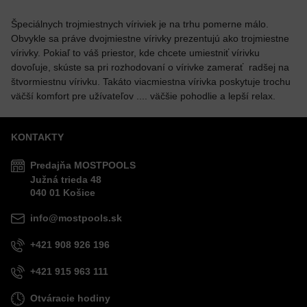
Špeciálnych trojmiestnych víriviek je na trhu pomerne málo.
Obvykle sa práve dvojmiestne vírivky prezentujú ako trojmiestne
vírivky. Pokiaľ to váš priestor, kde chcete umiestniť vírivku
dovoľuje, skúste sa pri rozhodovaní o vírivke zamerať radšej na
štvormiestnu vírivku. Takáto viacmiestna vírivka poskytuje trochu
väčší komfort pre užívateľov .... väčšie pohodlie a lepší relax.
KONTAKTY
Predajňa MOSTPOOLS
Južná
trieda
48
040 01
Košice
info@mostpools.sk
+421 908 926 196
+421 915 963 111
Otváracie hodiny