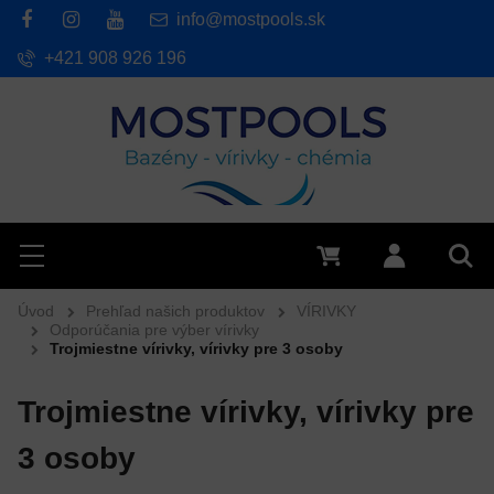
info@mostpools.sk
+421 908 926 196
Hľadať
Menu
0 €
Prihlásiť 
Vyh
Úvod
Prehľad našich produktov
VÍRIVKY
Odporúčania pre výber vírivky
Trojmiestne vírivky, vírivky pre 3 osoby
Trojmiestne vírivky, vírivky pre
3 osoby