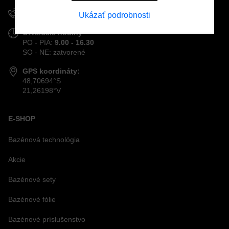
+421 915 963 111
Ukázať podrobnosti
Otváracie hodiny
PO - PIA:
9.00 - 16.30
SO - NE: zatvorené
GPS koordináty:
48,70694°S
21,26198°V
E-SHOP
Bazénová technológia
Akcie
Bazénové sety
Bazénové fólie
Bazénové príslušenstvo