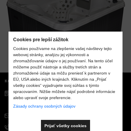
Cookies pre lepší zážitok
Cookies používame na zlepšenie vašej návštevy tejto
webovej stránky, analýzu jej výkonnosti a
zhromažďovanie údajov o jej používaní. Na tento účel
môžeme použiť nástroje a služby tretích strán a
zhromaždené údaje sa môžu preniesť k partnerom v
EÚ, USA alebo iných krajinách. Kliknutím na „Prijať
KONTAKTY
všetky cookies“ vyjadrujete svoj súhlas s týmto
spracovaním. Nižšie môžete nájsť podrobné informácie
Predajňa MOSTPOOLS
alebo upraviť svoje preferencie.
Južná
trieda
48
040 01
Košice
Zásady ochrany osobných údajov
info@mostpools.sk
Prijať všetky cookies
+421 908 926 196