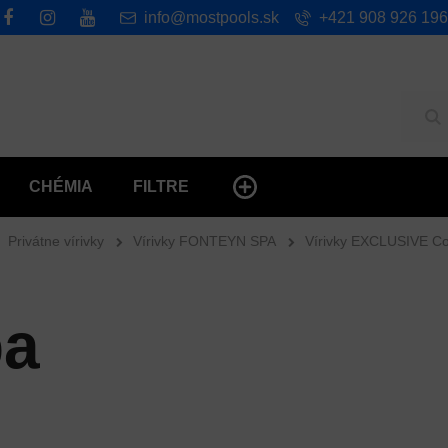
info@mostpools.sk
+421 908 926 196
Hľ
CHÉMIA
FILTRE
Privátne vírivky
Vírivky FONTEYN SPA
Vírivky EXCLUSIVE Col
pa