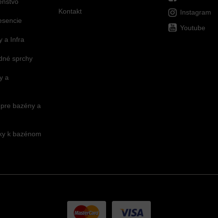
šenstvo
Kontakt
Instagram
esencie
Youtube
 a Infra
dné sprchy
y a
 pre bazény a
nky k bazénom