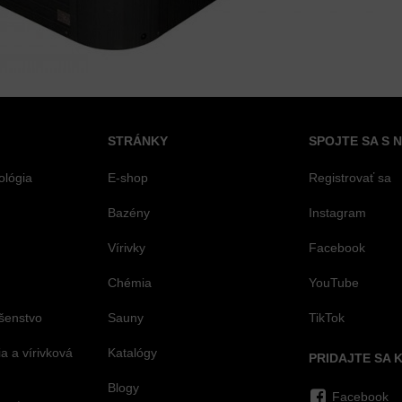
STRÁNKY
SPOJTE SA S 
ológia
E-shop
Registrovať sa
Bazény
Instagram
Vírivky
Facebook
Chémia
YouTube
šenstvo
Sauny
TikTok
 a vírivková
Katalógy
PRIDAJTE SA 
Blogy
Facebook