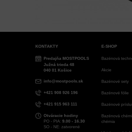
KONTAKTY
E-SHOP
Predajňa MOSTPOOLS
Bazénová techn
Južná
trieda
48
Akcie
040 01
Košice
info@mostpools.sk
Bazénové sety
+421 908 926 196
Bazénové fólie
+421 915 963 111
Bazénové príslu
Otváracie hodiny
Bazénová chémia
PO - PIA:
9.00 - 16.30
chémia
SO - NE: zatvorené