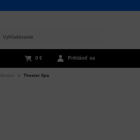
adať
0 €
Prihlásiť sa
lection
Theater Spa