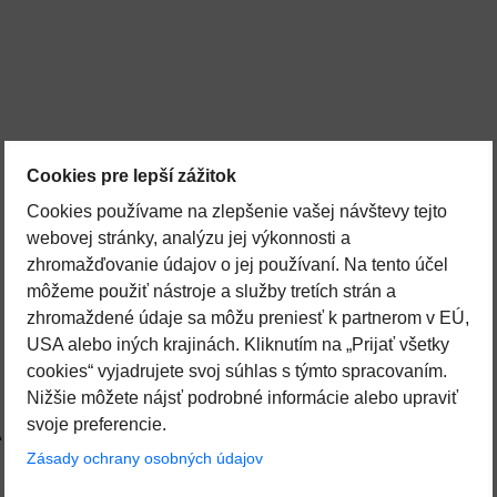
Cookies pre lepší zážitok
Cookies používame na zlepšenie vašej návštevy tejto
webovej stránky, analýzu jej výkonnosti a
zhromažďovanie údajov o jej používaní. Na tento účel
môžeme použiť nástroje a služby tretích strán a
zhromaždené údaje sa môžu preniesť k partnerom v EÚ,
USA alebo iných krajinách. Kliknutím na „Prijať všetky
cookies“ vyjadrujete svoj súhlas s týmto spracovaním.
Nižšie môžete nájsť podrobné informácie alebo upraviť
svoje preferencie.
 of 230V / 32A
Zásady ochrany osobných údajov