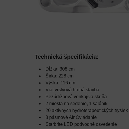
Technická špecifikácia:
Dĺžka: 308 cm
Šírka: 228 cm
Výška: 116 cm
Viacvrstvová hrubá stavba
Bezúdržbová vonkajšia skriňa
2 miesta na sedenie, 1 salónik
20 aktívnych hydroterapeutických trysiek
8 pásmové Air Ovládanie
Starbrite LED podvodné osvetlenie