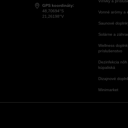
Vírivky a príslu
GPS koordináty:
48,70694°S
Vonné arómy a 
21,26198°V
Saunové doplnky
Solárne a záhra
Wellness doplnk
príslušenstvo
Dezinfekcia nôh
kúpaliská
Dizajnové dopl
Minimarket