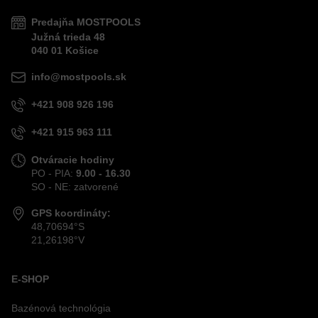
Predajňa MOSTPOOLS
Južná
trieda
48
040 01
Košice
info@mostpools.sk
+421 908 926 196
+421 915 963 111
Otváracie hodiny
PO - PIA:
9.00 - 16.30
SO - NE: zatvorené
GPS koordináty:
48,70694°S
21,26198°V
E-SHOP
Bazénová technológia