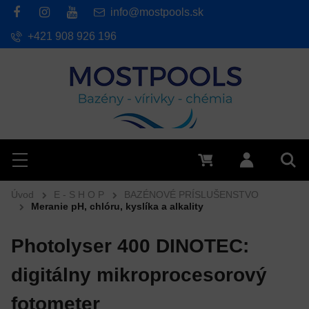
info@mostpools.sk
+421 908 926 196
Hľadať
Menu
0 €
Prihlásiť 
Vyh
Úvod
E - S H O P
BAZÉNOVÉ PRÍSLUŠENSTVO
Meranie pH, chlóru, kyslíka a alkality
Photolyser 400 DINOTEC:
digitálny mikroprocesorový
fotometer