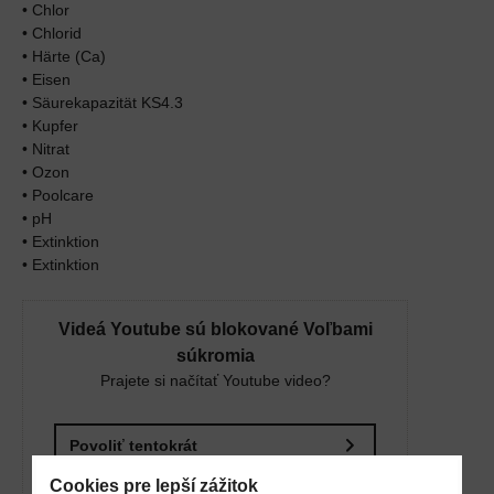
• Chlor
• Chlorid
• Härte (Ca)
• Eisen
• Säurekapazität KS4.3
• Kupfer
• Nitrat
• Ozon
• Poolcare
• pH
• Extinktion
• Extinktion
Videá Youtube sú blokované Voľbami
súkromia
Prajete si načítať Youtube video?
Povoliť tentokrát
Cookies pre lepší zážitok