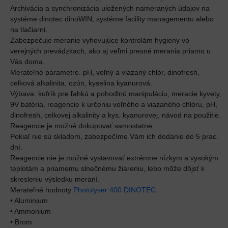
Archivácia a synchronizácia uložených nameraných údajov na
systéme dinotec dinoWIN, systéme facility managementu alebo
na tlačiarni.
Zabezpečuje meranie vyhovujúce kontrolám hygieny vo
verejných prevádzkach, ako aj veľmi presné merania priamo u
Vás doma.
Merateľné parametre. pH, voľný a viazaný chlór, dinofresh,
celková alkalinita, ozón, kyselina kyanurová.
Výbava: kufrík pre ľahkú a pohodlnú manipuláciu, meracie kyvety,
9V batéria, reagencie k určeniu voľného a viazaného chlóru, pH,
dinofresh, celkovej alkalinity a kys. kyanurovej, návod na použitie.
Reagencie je možné dokupovať samostatne.
Pokiaľ nie sú skladom, zabezpečíme Vám ich dodanie do 5 prac.
dní.
Reagencie nie je možné vystavovať extrémne nízkym a vysokým
teplotám a priamemu slnečnému žiareniu, lebo môže dôjsť k
skresleniu výsledku meraní.
Merateľné hodnoty
Photolyser 400 DINOTEC
:
• Aluminium
• Ammonium
• Brom