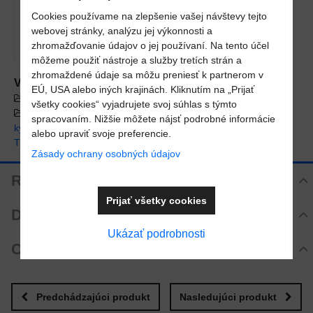
Povoliť a zapamätať - súhlas s druhom
cookie: Funkčné
Cookies používame na zlepšenie vašej návštevy tejto
webovej stránky, analýzu jej výkonnosti a
Otvoriť video v novom okne
zhromažďovanie údajov o jej používaní. Na tento účel
môžeme použiť nástroje a služby tretích strán a
zhromaždené údaje sa môžu preniesť k partnerom v
Viac z kategórie
EÚ, USA alebo iných krajinách. Kliknutím na „Prijať
E - S H O P
BAZÉNOVÉ PRÍSLUŠENSTVO
všetky cookies“ vyjadrujete svoj súhlas s týmto
VÍRIVKOVÉ PRÍSLUŠENSTVO
Meranie pH, chlóru,
spracovaním. Nižšie môžete nájsť podrobné informácie
kyslíka a alkality
Tepelné čerpadlá
BAZÉNOVÁ
alebo upraviť svoje preferencie.
TECHNOLÓGIA
AKCIOVÁ PONUKA
Zásady ochrany osobných údajov
Recenzie
Prijať všetky cookies
Hodnotenie produktu
Diskusia
Zatiaľ bez hodnotenia. Buďte prvý!
Ukázať podrobnosti
Komentáre k produktu
Otázka k produktu
Pridať recenziu
Zatiaľ nie sú žiadne komentáre! Buďte prvý!
Nová otázka k produktu
Nový komentár
MENO
Predchádzajúci produkt
Nasledujúci produkt