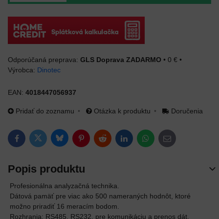
GLS Doprava ZADARMO
•
0 €
•
Výrobca:
Dinotec
EAN:
4018447056937
Pridať do zoznamu
Otázka k produktu
Doručenia
Bluesky
Twitter
Facebook
Pinterest
Reddit
LinkedIn
WhatsApp
E-mail
Popis produktu
Profesionálna analyzačná technika.
Dátová pamäť pre viac ako 500 nameraných hodnôt, ktoré
možno priradiť 16 meracím bodom.
Rozhrania: RS485, RS232, pre komunikáciu a prenos dát.