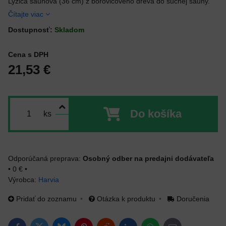
Lyžica saunová (36 cm) z borovicového dreva do suchej sauny.
Čítajte viac
Dostupnosť:
Skladom
Cena s DPH
21,53 €
Do košíka
ks
Osobný odber na predajni dodávateľa
•
0 €
•
Výrobca:
Harvia
Pridať do zoznamu
Otázka k produktu
Doručenia