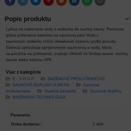
Bluesky
Twitter
Facebook
Pinterest
Reddit
LinkedIn
WhatsApp
E-mail
Popis produktu
Lyžica na naberanie vody z vedierka do suchej sauny. Pomocou
lyžice polievame kamene na saunovej peci.Voda v
saunovom vedierku môže obsahovať esenciu podla ponuky.
Esencia spôsobuje spríjemnenie saunovnia a voda, ktorá
sa používa na polievanie, zvyšuje vlhkosť vo finskej saune, suchej
saune alebo kabíne.UPA
Viac z kategórie
E - S H O P
BAZÉNOVÉ PRÍSLUŠENSTVO
SAUNOVÉ DOPLNKY A INFRA
Saunové
príslušenstvo
Tepelné čerpadlá
Saunové doplnky
BAZÉNOVÁ TECHNOLÓGIA
Parametre
Doba dodania::
1 deň