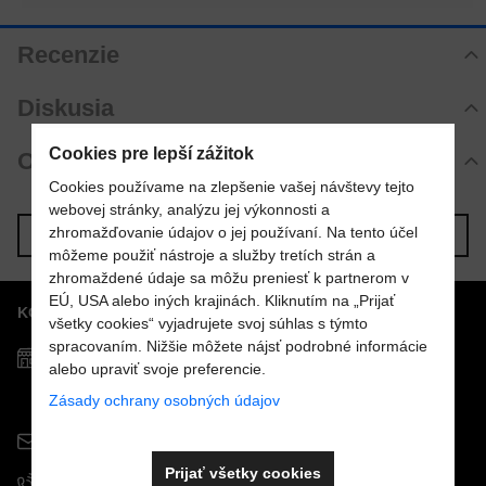
Recenzie
Hodnotenie produktu
Diskusia
Zatiaľ bez hodnotenia. Buďte prvý!
Komentáre k produktu
Cookies pre lepší zážitok
Otázka k produktu
Pridať recenziu
Zatiaľ nie sú žiadne komentáre! Buďte prvý!
Cookies používame na zlepšenie vašej návštevy tejto
Nová otázka k produktu
webovej stránky, analýzu jej výkonnosti a
Nový komentár
MENO
zhromažďovanie údajov o jej používaní. Na tento účel
Predchádzajúci produkt
Nasledujúci produkt
môžeme použiť nástroje a služby tretích strán a
zhromaždené údaje sa môžu preniesť k partnerom v
EÚ, USA alebo iných krajinách. Kliknutím na „Prijať
KONTAKTY
VÁŠ E-MAIL
všetky cookies“ vyjadrujete svoj súhlas s týmto
spracovaním. Nižšie môžete nájsť podrobné informácie
Predajňa MOSTPOOLS
alebo upraviť svoje preferencie.
Južná
trieda
48
VAŠA OTÁZKA K PRODUKTU
Zásady ochrany osobných údajov
040 01
Košice
info@mostpools.sk
Prijať všetky cookies
+421 908 926 196