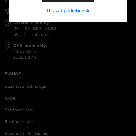
Ukázať podrobnosti
+421 915 963 111
Odoslať
Otváracie hodiny
PO - PIA:
9.00 - 16.30
SO - NE: zatvorené
GPS koordináty:
48,70694°S
21,26198°V
E-SHOP
Bazénová technológia
Akcie
Bazénové sety
Bazénové fólie
Bazénové príslušenstvo