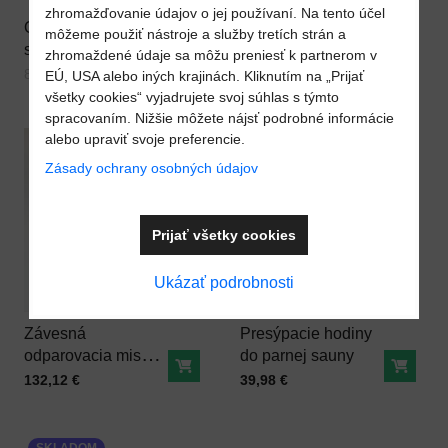
zhromažďovanie údajov o jej používaní. Na tento účel
Odparovacia miska
Odparovacia miska
môžeme použiť nástroje a služby tretích strán a
s konzolou 20 cm
nerezová 20 cm do
zhromaždené údaje sa môžu preniesť k partnerom v
Do košíka
Do ko
do sauny
sauny
Cena s DPH
Pred zľavou:
Cena s DPH
86,10 €
79,95 €
101,78 €
EÚ, USA alebo iných krajinách. Kliknutím na „Prijať
všetky cookies“ vyjadrujete svoj súhlas s týmto
spracovaním. Nižšie môžete nájsť podrobné informácie
alebo upraviť svoje preferencie.
SKLADOM
Zásady ochrany osobných údajov
Prijať všetky cookies
Ukázať podrobnosti
Pridať k Obľúbeným
Pridať 
Závesná
Presýpacie hodiny
odparovacia miska
do parnej sauny
Do košíka
Do ko
BOWL - bylinný
Cena s DPH
Cena s DPH
132,12 €
39,98 €
aromatizér