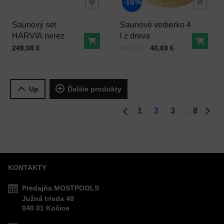
Pridať k Obľúbeným
Pridať 
16%
Saunový set
Saunové vedierko 4
HARVIA nerez
l z dreva
Do košíka
Do ko
Cena s DPH
Cena s DPH
Pred zľavou:
249,08 €
48,53 €
40,69 €
Up
Ďalšie produkty
1
2
3
8
Predchádzajúca strana
Ďalš
KONTAKTY
Predajňa MOSTPOOLS
Južná
trieda
48
040 01
Košice