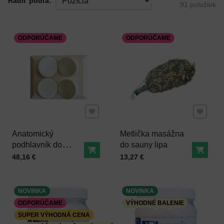
Radiť podľa:
91
položiek
ODPORÚČAME
ODPORÚČAME
Pridať k Obľúbeným
Pridať 
Anatomický
Metlička masážna
podhlavník do
do sauny lipa
Do košíka
Do ko
sauny štvorcový
Cena s DPH
Cena s DPH
48,16 €
13,27 €
osika
NOVINKA
NOVINKA
ODPORÚČAME
VÝHODNÉ BALENIE
SUPER VÝHODNÁ CENA