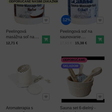
ODPORÚČANÉ NAŠIMI ZÁKAZNÍKMI
Pridať k Obľúbeným
Pridať 
12%
Peelingová
Peelingová soľ na
masážna soľ na
saunovanie
Do košíka
Do ko
saunovanie Natur 1
Ľadovec 1 kg
Cena s DPH
Cena s DPH
Pred zľavou:
12,71 €
17,63 €
15,38 €
kg
ODPORÚČAME
SKLADOM
Pridať k Obľúbeným
Pridať 
Aromaterapia s
Sauna set 6-dielný -