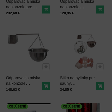
Odparovacia miska
Odparovacia miska
na konzole pre
na konzole
Do košíka
Do ko
saunové pece EOS
MultiCup do sauny
Cena s DPH
Cena s DPH
232,68 €
120,95 €
Pridať k Obľúbeným
Pridať 
Odparovacia miska
Sitko na bylinky pre
na konzole
sauny
Do košíka
Do ko
MultiCup s
(nehrdzavejúca
Cena s DPH
Cena s DPH
148,63 €
34,85 €
himalájskou soľou a
oceľ)
sitkom na bylinky
OBĽÚBENÉ
OBĽÚBENÉ