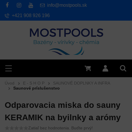
info@mostpools.sk
+421 908 926 196
Hľadať
Menu
0 €
Prihlásiť 
Vyh
Úvod
E - S H O P
SAUNOVÉ DOPLNKY A INFRA
Saunové príslušenstvo
Odparovacia miska do sauny
KERAMIK na byilnky a arómy
Zatiaľ bez hodnotenia. Buďte prvý!