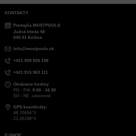
KONTAKTY
Predajňa MOSTPOOLS
Južná
trieda
48
040 01
Košice
info@mostpools.sk
+421 908 926 196
+421 915 963 111
Otváracie hodiny
PO - PIA:
9.00 - 16.30
SO - NE: zatvorené
GPS koordináty:
48,70694°S
21,26198°V
E-SHOP