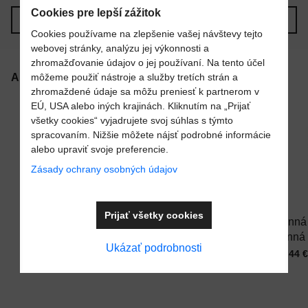
Nový komentár
Cookies pre lepší zážitok
MENO
Predchádzajúci produkt
Nasledujúci produkt
Cookies používame na zlepšenie vašej návštevy tejto
webovej stránky, analýzu jej výkonnosti a
zhromažďovanie údajov o jej používaní. Na tento účel
VÁŠ E-MAIL
môžeme použiť nástroje a služby tretích strán a
Alternatívne produkty
zhromaždené údaje sa môžu preniesť k partnerom v
EÚ, USA alebo iných krajinách. Kliknutím na „Prijať
všetky cookies“ vyjadrujete svoj súhlas s týmto
VAŠA OTÁZKA K PRODUKTU
spracovaním. Nižšie môžete nájsť podrobné informácie
alebo upraviť svoje preferencie.
Zásady ochrany osobných údajov
Pridať k Obľúbeným
Pridať k Obľúben
Prijať všetky cookies
Odparovacia
Esencia do
Vonná 
Odoslať
miska na
suchej sauny
vonná
Ukázať podrobnosti
Do košíka
Do košíka
konzole
sicílsky
do suc
Cena s DPH
Cena s DPH
Cena s
120,95 €
39,87 €
34,44 €
MultiCup do
pomaranč 1 l
sauny 
sauny
citrón 1