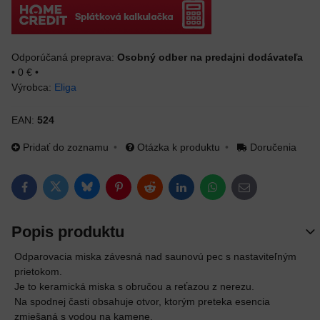
Osobný odber na predajni dodávateľa
•
0 €
•
Výrobca:
Eliga
EAN:
524
Pridať do zoznamu
Otázka k produktu
Doručenia
Bluesky
Twitter
Facebook
Pinterest
Reddit
LinkedIn
WhatsApp
E-mail
Popis produktu
Odparovacia miska závesná nad saunovú pec s nastaviteľným
prietokom.
Je to keramická miska s obručou a reťazou z nerezu.
Na spodnej časti obsahuje otvor, ktorým preteka esencia
zmiešaná s vodou na kamene.