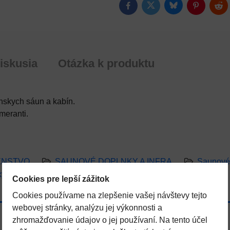
Bluesky
Twitter
Facebook
Pinterest
Red
iskusia
Otázka k produktu
fnskych sáun a kabín.
meranti.
ENSTVO
SAUNOVÉ DOPLNKY A INFRA
Saunové 
ky
BAZÉNOVÁ TECHNOLÓGIA
Cookies pre lepší zážitok
Cookies používame na zlepšenie vašej návštevy tejto
webovej stránky, analýzu jej výkonnosti a
zhromažďovanie údajov o jej používaní. Na tento účel