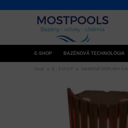
E-SHOP
BAZÉNOVÁ TECHNOLÓGIA
Úvod
E - S H O P
SAUNOVÉ DOPLNKY A I