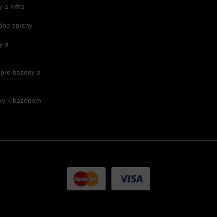
 a Infra
dné sprchy
y a
 pre bazény a
nky k bazénom