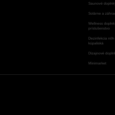
Saunové doplnky
Solárne a záhra
Wellness doplnk
príslušenstvo
Dezinfekcia nôh
kúpaliská
Dizajnové dopl
Minimarket