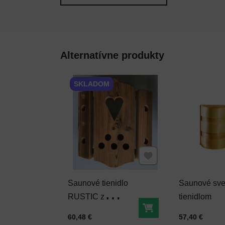
Alternatívne produkty
SKLADOM
Pridať k Obľúbeným
Saunové tienidlo
Saunové svet
RUSTIC z
tienidlom
termodreva
Do košíka
Cena s DPH
Cena s DPH
60,48 €
57,40 €