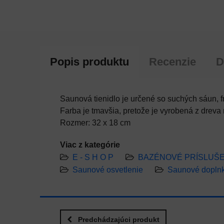
Popis produktu
Recenzie
D
Saunová tienidlo je určené so suchých sáun, 
Farba je tmavšia, pretože je vyrobená z dreva 
Rozmer: 32 x 18 cm
Viac z kategórie
E - S H O P
BAZÉNOVÉ PRÍSLUŠ
Saunové osvetlenie
Saunové dopln
Predchádzajúci produkt