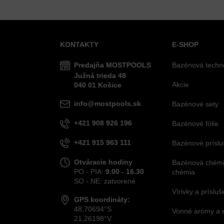
KONTAKTY
E-SHOP
Predajňa MOSTPOOLS
Bazénová techn
Južná
trieda
48
Akcie
040 01
Košice
info@mostpools.sk
Bazénové sety
+421 908 926 196
Bazénové fólie
+421 915 963 111
Bazénové príslu
Otváracie hodiny
Bazénová chémia
PO - PIA:
9.00 - 16.30
chémia
SO - NE: zatvorené
Vírivky a príslu
GPS koordináty:
48,70694°S
Vonné arómy a 
21,26198°V