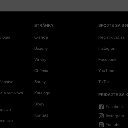
STRÁNKY
SPOJTE SA S 
ológia
E-shop
Registrovať sa
Bazény
Instagram
Vírivky
Facebook
Chémia
YouTube
šenstvo
Sauny
TikTok
 a vírivková
Katalógy
PRIDAJTE SA 
Blogy
Facebook
šenstvo
Kontakt
Instagram
esencie
Youtube