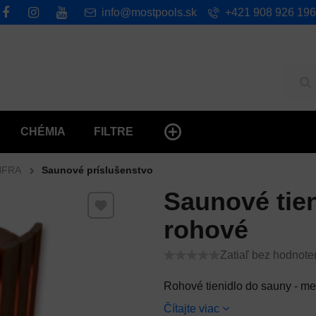
info@mostpools.sk
+421 908 926 196
Hľ
CHÉMIA
FILTRE
NFRA
Saunové príslušenstvo
Saunové tien
Pridať k Obľúbeným
rohové
Zatiaľ bez hodnote
Rohové tienidlo do sauny - me
Čítajte viac