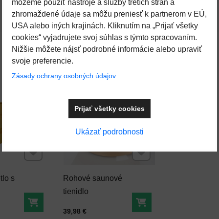
môžeme použiť nástroje a služby tretích strán a
zhromaždené údaje sa môžu preniesť k partnerom v EÚ,
USA alebo iných krajinách. Kliknutím na „Prijať všetky
cookies“ vyjadrujete svoj súhlas s týmto spracovaním.
Nižšie môžete nájsť podrobné informácie alebo upraviť
svoje preferencie.
Zásady ochrany osobných údajov
SKLADOM
Prijať všetky cookies
Ukázať podrobnosti
Pridať k Obľúbeným
Pridať k Obľúbeným
lo s
Rohové saunové
tienidlo
Do košíka
Do košíka
Cena s DPH
39,98 €