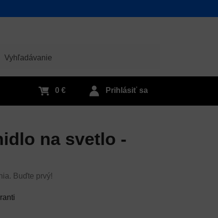
adať
0 €
Prihlásiť sa
idlo na svetlo -
nia. Buďte prvý!
ranti